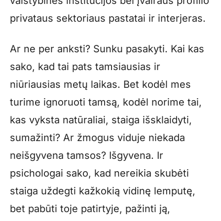
valstybinės institucijos bei įvairaus profilio
privataus sektoriaus pastatai ir interjeras.
Ar ne per anksti? Sunku pasakyti. Kai kas
sako, kad tai pats tamsiausias ir
niūriausias metų laikas. Bet kodėl mes
turime ignoruoti tamsą, kodėl norime tai,
kas vyksta natūraliai, staiga išsklaidyti,
sumažinti? Ar žmogus viduje niekada
neišgyvena tamsos? Išgyvena. Ir
psichologai sako, kad nereikia skubėti
staiga uždegti kažkokią vidinę lemputę,
bet pabūti toje patirtyje, pažinti ją,