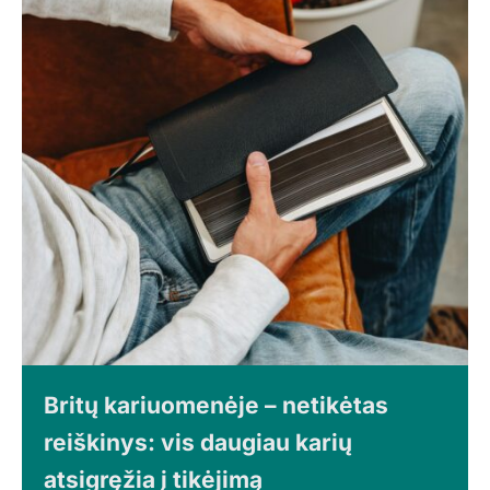
Britų kariuomenėje – netikėtas
reiškinys: vis daugiau karių
atsigręžia į tikėjimą