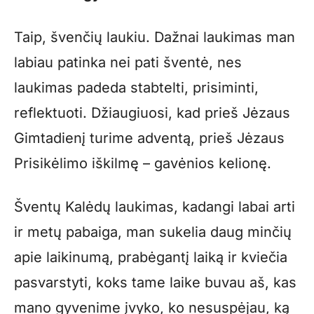
Taip, švenčių laukiu. Dažnai laukimas man
labiau patinka nei pati šventė, nes
laukimas padeda stabtelti, prisiminti,
reflektuoti. Džiaugiuosi, kad prieš Jėzaus
Gimtadienį turime adventą, prieš Jėzaus
Prisikėlimo iškilmę – gavėnios kelionę.
Šventų Kalėdų laukimas, kadangi labai arti
ir metų pabaiga, man sukelia daug minčių
apie laikinumą, prabėgantį laiką ir kviečia
pasvarstyti, koks tame laike buvau aš, kas
mano gyvenime įvyko, ko nesuspėjau, ką