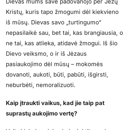
Dievas mums save padovanojo per Jėzų
Kristų, kuris tapo žmogumi dėl kiekvieno
iš mūsų. Dievas savo „turtingumo“
nepasilaikė sau, bet tai, kas brangiausia, o
ne tai, kas atlieka, atidavė žmogui. Iš šio
Dievo veiksmo, o ir iš Jėzaus
pasiaukojimo dėl mūsų – mokomės
dovanoti, aukoti, būti, pabūti, išgirsti,
neburbėti, nemoralizuoti.
Kaip įtraukti vaikus, kad jie taip pat
suprastų aukojimo vertę?