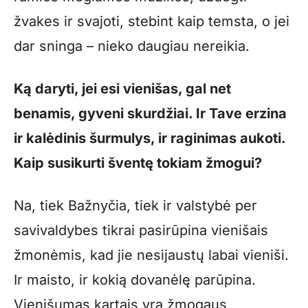
žvakes ir svajoti, stebint kaip temsta, o jei
dar sninga – nieko daugiau nereikia.
Ką daryti, jei esi vienišas, gal net
benamis, gyveni skurdžiai. Ir Tave erzina
ir kalėdinis šurmulys, ir raginimas aukoti.
Kaip susikurti šventę tokiam žmogui?
Na, tiek Bažnyčia, tiek ir valstybė per
savivaldybes tikrai pasirūpina vienišais
žmonėmis, kad jie nesijaustų labai vieniši.
Ir maisto, ir kokią dovanėlę parūpina.
Vienišumas kartais yra žmogaus