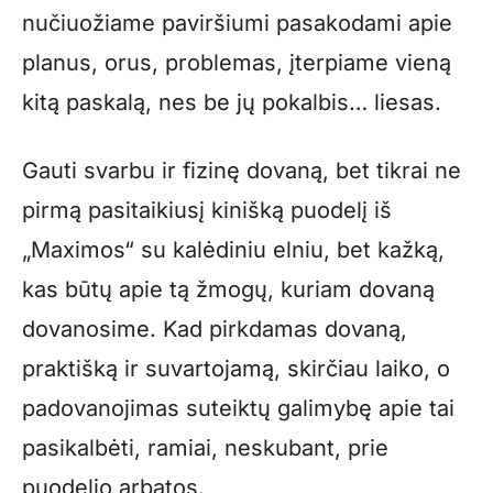
nučiuožiame paviršiumi pasakodami apie
planus, orus, problemas, įterpiame vieną
kitą paskalą, nes be jų pokalbis… liesas.
Gauti svarbu ir fizinę dovaną, bet tikrai ne
pirmą pasitaikiusį kinišką puodelį iš
„Maximos“ su kalėdiniu elniu, bet kažką,
kas būtų apie tą žmogų, kuriam dovaną
dovanosime. Kad pirkdamas dovaną,
praktišką ir suvartojamą, skirčiau laiko, o
padovanojimas suteiktų galimybę apie tai
pasikalbėti, ramiai, neskubant, prie
puodelio arbatos.