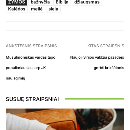
ŽYMOS
bažnyčia
Biblija
džiaugsmas
Kalėdos
meilė
siela
ANKSTESNIS STRAIPSNIS
KITAS STRAIPSNIS
Musulmoniškas vardas tapo
Naujoji Sirijos valdžia pažadėjo
populiariausias tarp JK
gerbti krikščionis
naujagimių
SUSIJĘ STRAIPSNIAI