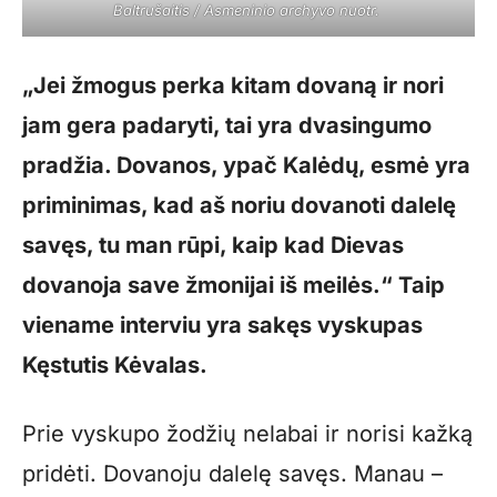
Baltrušaitis / Asmeninio archyvo nuotr.
„Jei žmogus perka kitam dovaną ir nori
jam gera padaryti, tai yra dvasingumo
pradžia. Dovanos, ypač Kalėdų, esmė yra
priminimas, kad aš noriu dovanoti dalelę
savęs, tu man rūpi, kaip kad Dievas
dovanoja save žmonijai iš meilės.“ Taip
viename interviu yra sakęs vyskupas
Kęstutis Kėvalas.
Prie vyskupo žodžių nelabai ir norisi kažką
pridėti. Dovanoju dalelę savęs. Manau –