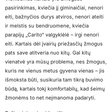
pasirinkimas, kviečia jį giminaičiai, nenori
eiti, bažnyčios durys atviros, nenori ateiti
ir melstis su bendruomene, kviečia
parapijų „Carito“ valgyklėlė – irgi nenori
eiti. Kartais dėl įvairių priežasčių žmogus
pats save atitveria nuo kitų. Gal kitų
vienatvė yra mūsų problema, nes žmogus,
kuris ne vienus metus gyvena vienas – jis
išmoksta būti, susikuria tam tikrą buvimo
būdą, kartais tokį komfortabilų, kad šeimų
žmonėms to net neįmanoma padaryti.