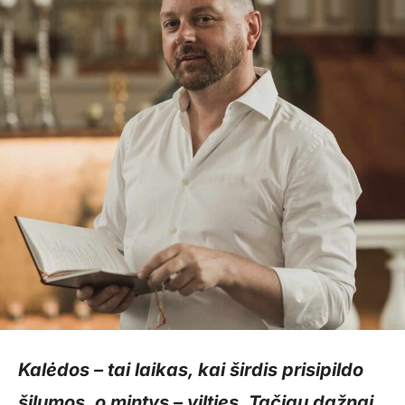
Kalėdos – tai laikas, kai širdis prisipildo
šilumos, o mintys – vilties. Tačiau dažnai