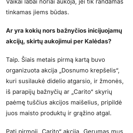
Vaikai labai noriai aukoja, jei tik randamas
tinkamas jiems būdas.
Ar yra kokių nors bažnyčios inicijuojamų
akcijų, skirtų aukojimui per Kalėdas?
Taip. Šiais metais pirmą kartą buvo
organizuota akcija „Dosnumo krepšelis“,
kuri susilaukė didelio atgarsio, ir žmonės,
iš parapijų bažnyčių ar „Carito“ skyrių
paėmę tuščius akcijos maišelius, pripildė
juos maisto produktų ir grąžino atgal.
Pati pirmoji „Carito“ akcija „Gerumas mus