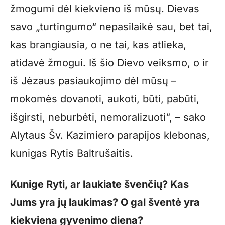
žmogumi dėl kiekvieno iš mūsų. Dievas
savo „turtingumo“ nepasilaikė sau, bet tai,
kas brangiausia, o ne tai, kas atlieka,
atidavė žmogui. Iš šio Dievo veiksmo, o ir
iš Jėzaus pasiaukojimo dėl mūsų –
mokomės dovanoti, aukoti, būti, pabūti,
išgirsti, neburbėti, nemoralizuoti“, – sako
Alytaus Šv. Kazimiero parapijos klebonas,
kunigas Rytis Baltrušaitis.
Kunige Ryti, ar laukiate švenčių? Kas
Jums yra jų laukimas? O gal šventė yra
kiekviena gyvenimo diena?