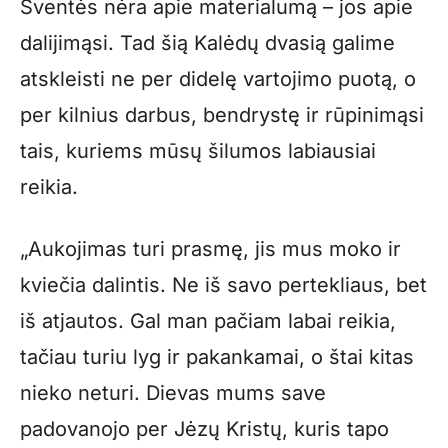
Šventės nėra apie materialumą – jos apie
dalijimąsi. Tad šią Kalėdų dvasią galime
atskleisti ne per didelę vartojimo puotą, o
per kilnius darbus, bendrystę ir rūpinimąsi
tais, kuriems mūsų šilumos labiausiai
reikia.
„Aukojimas turi prasmę, jis mus moko ir
kviečia dalintis. Ne iš savo pertekliaus, bet
iš atjautos. Gal man pačiam labai reikia,
tačiau turiu lyg ir pakankamai, o štai kitas
nieko neturi. Dievas mums save
padovanojo per Jėzų Kristų, kuris tapo