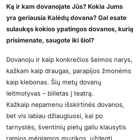
Ką ir kam dovanojate Jūs? Kokia Jums
yra geriausia Kalėdų dovana? Gal esate
sulaukęs kokios ypatingos dovanos, kurią
prisimenate, saugote iki šiol?
Dovanoju ir kaip konkrečios šeimos narys,
kažkam kaip draugas, parapijos žmonėms
kaip klebonas. Šių metų dovanų
leitmotyvas – bilietas į teatrą.
Kažkaip nepamenu išskirtinės dovanos,
bet vis labiau džiaugiuosi, kai po
tarnystės, šventinių pietų galiu klausytis
ramios mėgiamos muzikos, uždegti