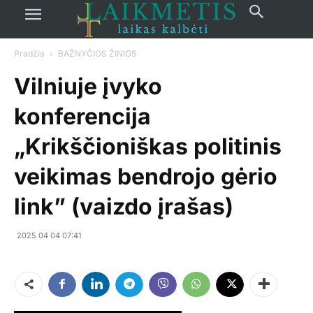
Pradžia
BAŽNYČIOS ŽINIOS
Vilniuje įvyko
konferencija
„Krikščioniškas politinis
veikimas bendrojo gėrio
link” (vaizdo įrašas)
2025 04 04 07:41