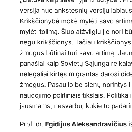
versija nuo ankstesnių versijų labiausi
Krikščionybė mokė mylėti savo artimą. 
mylėti tolimą. Šiuo atžvilgiu jie nori b
negu krikščionys. Tačiau krikščionys
žmogus būtinai turi savo artimą. Jauni
panašiai kaip Sovietų Sąjunga reikala
nelegaliai kirtęs migrantas darosi di
žmogus. Pasaulio be sienų norintys l
naudojimo politiniais tikslais. Politik
jausmams, nesvarbu, kokie to padarin
Prof. dr.
Egidijus Aleksandravičius
i