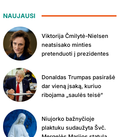
NAUJAUSI
Viktorija Čmilytė-Nielsen
neatsisako minties
pretenduoti į prezidentes
Donaldas Trumpas pasirašė
dar vieną įsaką, kuriuo
ribojama „saulės teisė“
Niujorko bažnyčioje
plaktuku sudaužyta Švč.
Mergelės Marijos statula