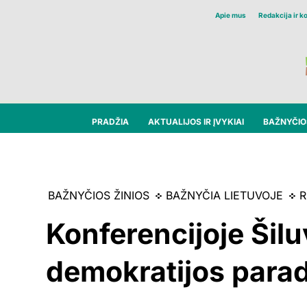
Apie mus
Redakcija ir k
PRADŽIA
AKTUALIJOS IR ĮVYKIAI
BAŽNYČIOS
BAŽNYČIOS ŽINIOS
BAŽNYČIA LIETUVOJE
R
Konferencijoje Šiluv
demokratijos para