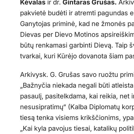
Kėvalas
ir dr.
Gintaras Grušas.
Arkiv
pakvietė budėti ir atremti pagundas 
Ganytojas priminė, kad ne žmonės pas
Dievas per Dievo Motinos apsireiškimą 
būtų renkamasi garbinti Dievą. Taip š
tvarkai, kuri Kūrėjo dovanota šiam pas
Arkivysk. G. Grušas savo ruožtu prim
„Bažnyčia niekada negali būti atleist
pasaulį, pasitelkdama, kai reikia, net ir
nesusipratimų“ (Kalba Diplomatų korpu
tiesą tenka visiems krikščionims, y
„Kai kyla pavojus tiesai, katalikų polit