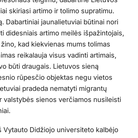
ai skiriasi artimo ir tolimo supratimu.
Dabartiniai jaunalietuviai būtinai nori
ūti didesniais artimo meilės išpažintojais,
 žino, kad kiekvienas mums tolimas
mas reikalauja visus vadinti artimais,
vo būti draugais. Lietuvos sieną
desnio rūpesčio objektas negu vietos
ietuviai pradeda nematyti migrantų
a ir valstybės sienos verčiamos nusileisti
iai.
š Vytauto Didžiojo universiteto kalbėjo