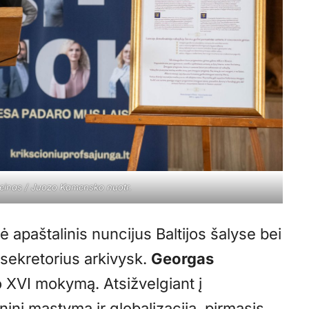
einas / Juozo Kamensko nuotr.
 apaštalinis nuncijus Baltijos šalyse bei
sekretorius arkivysk.
Georgas
o XVI mokymą. Atsižvelgiant į
ninį mąstymą ir globalizaciją, pirmasis