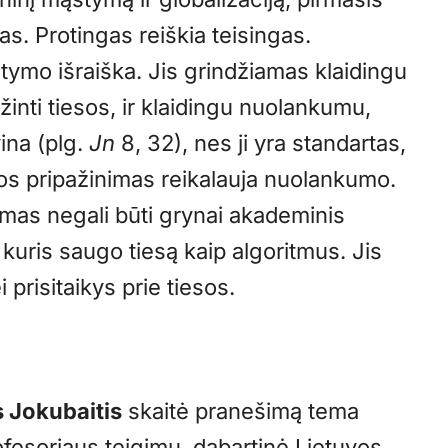
as. Protingas reiškia teisingas.
stymo išraiška. Jis grindžiamas klaidingu
inti tiesos, ir klaidingu nuolankumu,
vina (plg.
Jn
8, 32), nes ji yra standartas,
 jos pripažinimas reikalauja nuolankumo.
imas negali būti grynai akademinis
uris saugo tiesą kaip algoritmus. Jis
i prisitaikys prie tiesos.
 Jokubaitis
skaitė pranešimą tema
rofesoriaus teigimu, dabartinė Lietuvos