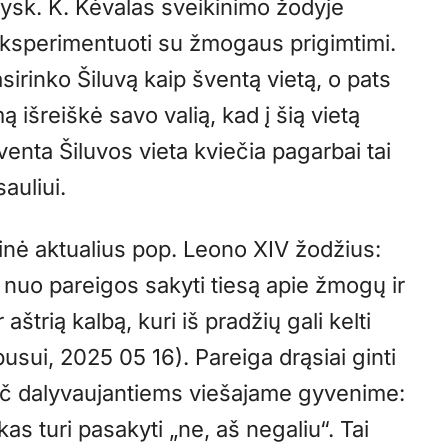
ysk. K. Kėvalas sveikinimo žodyje
eksperimentuoti su žmogaus prigimtimi.
irinko Šiluvą kaip šventą vietą, o pats
išreiškė savo valią, kad į šią vietą
venta Šiluvos vieta kviečia pagarbai tai
auliui.
inė aktualius pop. Leono XIV žodžius:
a nuo pareigos sakyti tiesą apie žmogų ir
 aštrią kalbą, kuri iš pradžių gali kelti
sui, 2025 05 16). Pareiga drąsiai ginti
pač dalyvaujantiems viešajame gyvenime:
ikas turi pasakyti „ne, aš negaliu“. Tai