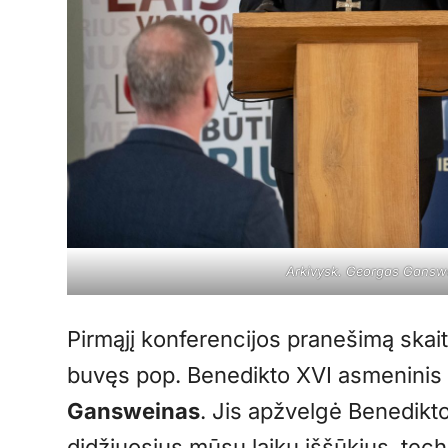
Arkivysk. Georgas Gansw
Pirmąjį konferencijos pranešimą skaitė
buvęs pop. Benedikto XVI asmeninis 
Gansweinas
. Jis apžvelgė Benedikt
didžiuosius mūsų laikų iššūkius, tech