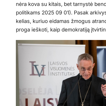
nėra kova su kitais, bet tarnystė bend
politikams 2025 09 01). Pasak arkivys
kelias, kuriuo eidamas žmogus atranda 
proga ieškoti, kaip demokratiją įtvirtint