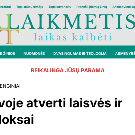
ontaktai
Tapk mūsų rėmėju
Tapk savanoriu
Pranešk įdomią žinią
Anonsavimo są
 ŽINIOS
NUOMONĖS
DVASINGUMAS IR TEOLOGIJA
ASMENYB
REIKALINGA JŪSŲ PARAMA
ENGINIAI
oje atverti laisvės ir
doksai