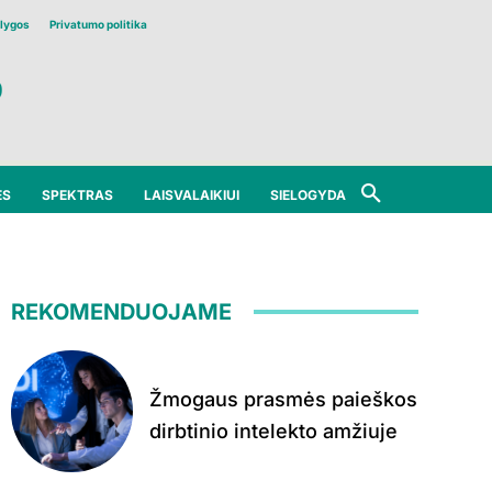
lygos
Privatumo politika
ĖS
SPEKTRAS
LAISVALAIKIUI
SIELOGYDA
REKOMENDUOJAME
Žmogaus prasmės paieškos
dirbtinio intelekto amžiuje