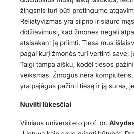
žingsnis turi būti protingumo atgavim
Reliatyvizmas yra silpno ir siauro mą
didžiavimusi, kad žmonės negali atpaž
atsisakant ją priimti. Tiesa mus išlais
pagal kurį žmonės turi vertinti save;
Taigi tampa aišku, kodėl tiesos pažin
veiksmas. Žmogus nėra kompiuteris, k
yra pajėgus pažinti tiesą ir ją suras, je
Nuvilti lūkesčiai
Vilniaus universiteto prof. dr.
Alvydas
„Lietuva kaip save ryjanti būtybė“. P