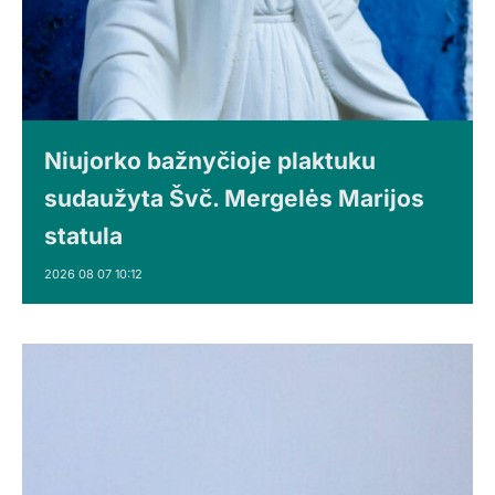
Niujorko bažnyčioje plaktuku
sudaužyta Švč. Mergelės Marijos
statula
2026 08 07 10:12