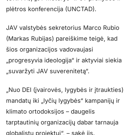
plėtros konferencija (UNCTAD).
JAV valstybės sekretorius Marco Rubio
(Markas Rubijas) pareiškime teigė, kad
šios organizacijos vadovaujasi
„progresyvia ideologija“ ir aktyviai siekia
„suvaržyti JAV suverenitetą“.
„Nuo DEI (įvairovės, lygybės ir įtraukties)
mandatų iki „lyčių lygybės“ kampanijų ir
klimato ortodoksijos – daugelis
tarptautinių organizacijų dabar tarnauja
globalistų projektui“, – sakė jis.