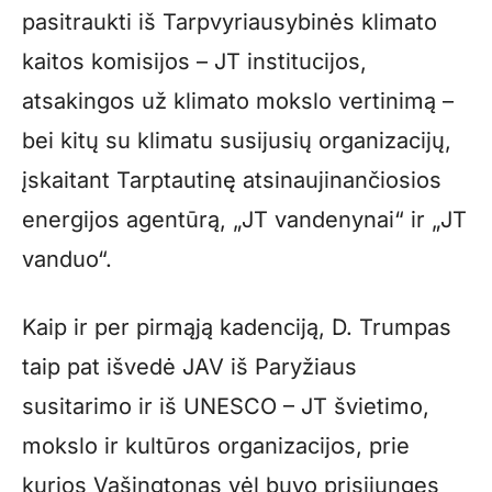
pasitraukti iš Tarpvyriausybinės klimato
kaitos komisijos – JT institucijos,
atsakingos už klimato mokslo vertinimą –
bei kitų su klimatu susijusių organizacijų,
įskaitant Tarptautinę atsinaujinančiosios
energijos agentūrą, „JT vandenynai“ ir „JT
vanduo“.
Kaip ir per pirmąją kadenciją, D. Trumpas
taip pat išvedė JAV iš Paryžiaus
susitarimo ir iš UNESCO – JT švietimo,
mokslo ir kultūros organizacijos, prie
kurios Vašingtonas vėl buvo prisijungęs