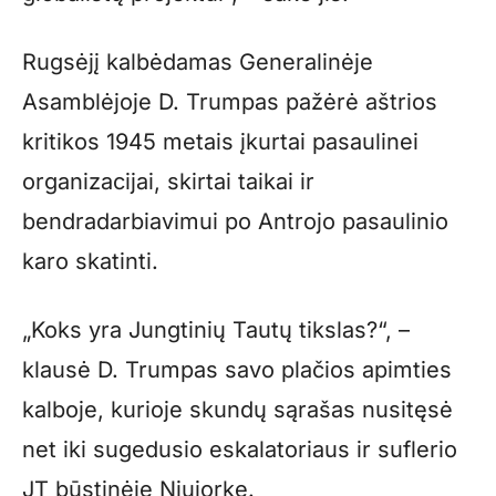
Rugsėjį kalbėdamas Generalinėje
Asamblėjoje D. Trumpas pažėrė aštrios
kritikos 1945 metais įkurtai pasaulinei
organizacijai, skirtai taikai ir
bendradarbiavimui po Antrojo pasaulinio
karo skatinti.
„Koks yra Jungtinių Tautų tikslas?“, –
klausė D. Trumpas savo plačios apimties
kalboje, kurioje skundų sąrašas nusitęsė
net iki sugedusio eskalatoriaus ir suflerio
JT būstinėje Niujorke.