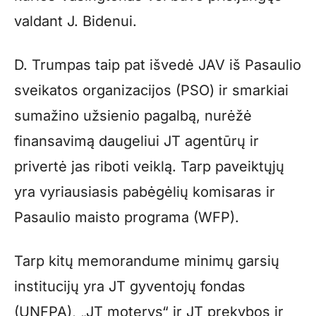
valdant J. Bidenui.
D. Trumpas taip pat išvedė JAV iš Pasaulio
sveikatos organizacijos (PSO) ir smarkiai
sumažino užsienio pagalbą, nurėžė
finansavimą daugeliui JT agentūrų ir
privertė jas riboti veiklą. Tarp paveiktųjų
yra vyriausiasis pabėgėlių komisaras ir
Pasaulio maisto programa (WFP).
Tarp kitų memorandume minimų garsių
institucijų yra JT gyventojų fondas
(UNFPA), „JT moterys“ ir JT prekybos ir