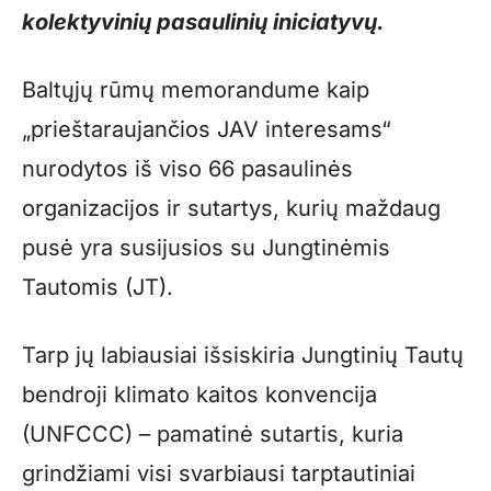
kolektyvinių pasaulinių iniciatyvų.
Baltųjų rūmų memorandume kaip
„prieštaraujančios JAV interesams“
nurodytos iš viso 66 pasaulinės
organizacijos ir sutartys, kurių maždaug
pusė yra susijusios su Jungtinėmis
Tautomis (JT).
Tarp jų labiausiai išsiskiria Jungtinių Tautų
bendroji klimato kaitos konvencija
(UNFCCC) – pamatinė sutartis, kuria
grindžiami visi svarbiausi tarptautiniai