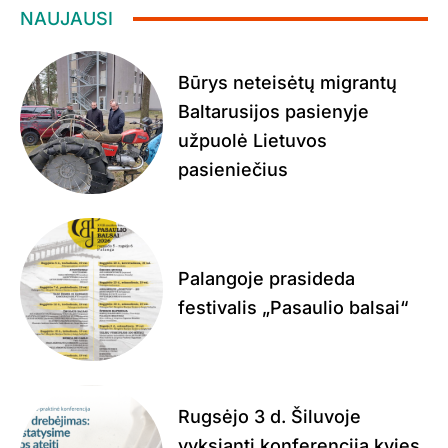
NAUJAUSI
Būrys neteisėtų migrantų
Baltarusijos pasienyje
užpuolė Lietuvos
pasieniečius
Palangoje prasideda
festivalis „Pasaulio balsai“
Rugsėjo 3 d. Šiluvoje
vyksianti konferencija kvies