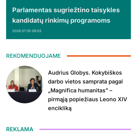
Parlamentas sugriežtino taisykles
kandidatų rinkimų programoms
2026 07 05 09:03
REKOMENDUOJAME
Audrius Globys. Kokybiškos
darbo vietos samprata pagal
„Magnifica humanitas” –
pirmąją popiežiaus Leono XIV
encikliką
REKLAMA