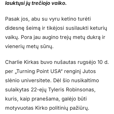
lauktųsi jų trečiojo vaiko.
Pasak jos, abu su vyru ketino turėti
didesnę šeimą ir tikėjosi susilaukti keturių
vaikų. Pora jau augino trejų metų dukrą ir
vienerių metų sūnų.
Charlie Kirkas buvo nušautas rugsėjo 10 d.
per „Turning Point USA“ renginį Jutos
slėnio universitete. Dėl šio nusikaltimo
sulaikytas 22-ejų Tyleris Robinsonas,
kuris, kaip pranešama, galėjo būti
motyvuotas Kirko politinių pažiūrų.