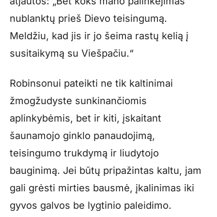
atjautos: „Bet koks mano palinkėjimas
nublanktų prieš Dievo teisingumą.
Meldžiu, kad jis ir jo šeima rastų kelią į
susitaikymą su Viešpačiu.“
Robinsonui pateikti ne tik kaltinimai
žmogžudyste sunkinančiomis
aplinkybėmis, bet ir kiti, įskaitant
šaunamojo ginklo panaudojimą,
teisingumo trukdymą ir liudytojo
bauginimą. Jei būtų pripažintas kaltu, jam
gali grėsti mirties bausmė, įkalinimas iki
gyvos galvos be lygtinio paleidimo.