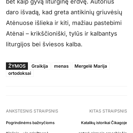
bet kaip gyvą liturginę erdvę. Autorius
daro išvadą, kad greta antikinių griuvėsių
Atėnuose išlieka ir kiti, mažiau pastebimi
Atėnai – krikščioniški, tylūs ir kalbantys
liturgijos bei šviesos kalba.
ŽYMOS
Graikija
menas
Mergelė Marija
ortodoksai
ANKSTESNIS STRAIPSNIS
KITAS STRAIPSNIS
Pogrindinėms bažnyčioms
Katalikų istorikai Čikagoje