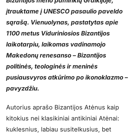
Bizantijos meno paminklų Graikijoje,
įtrauktame į UNESCO pasaulio paveldo
sąrašą. Vienuolynas, pastatytas apie
1100 metus Viduriniosios Bizantijos
laikotarpiu, laikomas vadinamojo
Makedonų renesanso – Bizantijos
politinės, teologinės ir meninės
pusiausvyros atkūrimo po ikonoklazmo –
pavyzdžiu.
Autorius aprašo Bizantijos Atėnus kaip
kitokius nei klasikiniai antikiniai Atėnai:
kuklesnius, labiau susitelkusius, bet