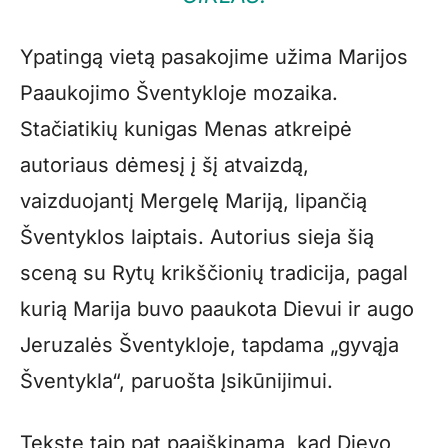
Ypatingą vietą pasakojime užima Marijos
Paaukojimo Šventykloje mozaika.
Stačiatikių kunigas Menas atkreipė
autoriaus dėmesį į šį atvaizdą,
vaizduojantį Mergelę Mariją, lipančią
Šventyklos laiptais. Autorius sieja šią
sceną su Rytų krikščionių tradicija, pagal
kurią Marija buvo paaukota Dievui ir augo
Jeruzalės Šventykloje, tapdama „gyvąja
Šventykla“, paruošta Įsikūnijimui.
Tekste taip pat paaiškinama, kad Dievo