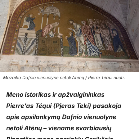
Mozaika Dafnio vienuolyne netoli Atėnų / Pierre Téqui nuotr.
Meno istorikas ir apžvalgininkas
Pierre’as Téqui (Pjeras Tekí)
pasakoja
apie apsilankymą Dafnio vienuolyne
netoli Atėnų – viename svarbiausių