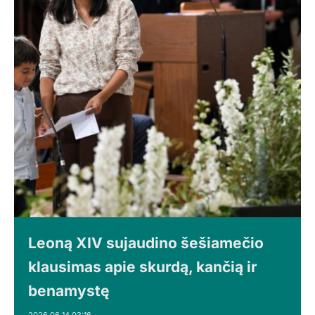
Leoną XIV sujaudino šešiamečio
klausimas apie skurdą, kančią ir
benamystę