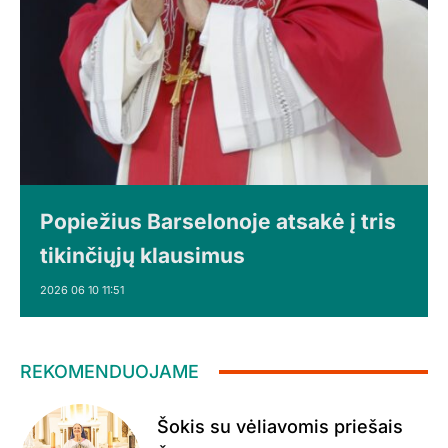
Popiežius Barselonoje atsakė į tris
tikinčiųjų klausimus
2026 06 10 11:51
REKOMENDUOJAME
Šokis su vėliavomis priešais