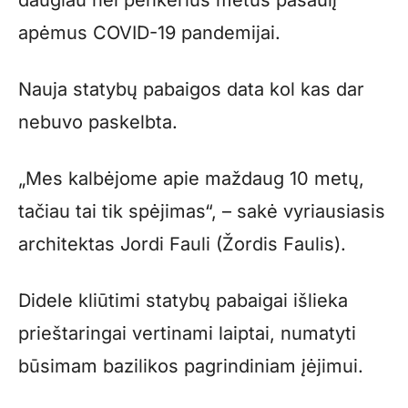
daugiau nei penkerius metus pasaulį
apėmus COVID-19 pandemijai.
Nauja statybų pabaigos data kol kas dar
nebuvo paskelbta.
„Mes kalbėjome apie maždaug 10 metų,
tačiau tai tik spėjimas“, – sakė vyriausiasis
architektas Jordi Fauli (Žordis Faulis).
Didele kliūtimi statybų pabaigai išlieka
prieštaringai vertinami laiptai, numatyti
būsimam bazilikos pagrindiniam įėjimui.