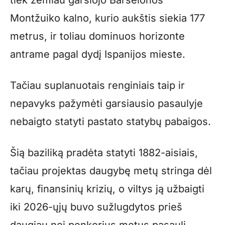
tiek žemiau garsiojo Barselonos
Montžuiko kalno, kurio aukštis siekia 177
metrus, ir toliau dominuos horizonte
antrame pagal dydį Ispanijos mieste.
Tačiau suplanuotais renginiais taip ir
nepavyks pažymėti garsiausio pasaulyje
nebaigto statyti pastato statybų pabaigos.
Šią baziliką pradėta statyti 1882-aisiais,
tačiau projektas daugybę metų stringa dėl
karų, finansinių krizių, o viltys ją užbaigti
iki 2026-ųjų buvo sužlugdytos prieš