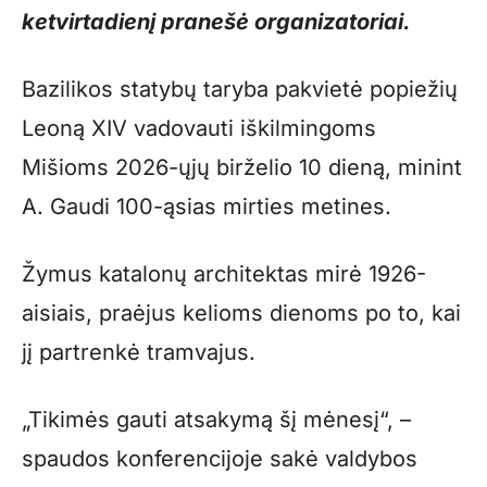
ketvirtadienį pranešė organizatoriai.
Bazilikos statybų taryba pakvietė popiežių
Leoną XIV vadovauti iškilmingoms
Mišioms 2026-ųjų birželio 10 dieną, minint
A. Gaudi 100-ąsias mirties metines.
Žymus katalonų architektas mirė 1926-
aisiais, praėjus kelioms dienoms po to, kai
jį partrenkė tramvajus.
„Tikimės gauti atsakymą šį mėnesį“, –
spaudos konferencijoje sakė valdybos