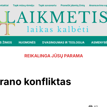
ontaktai
Tapk mūsų rėmėju
Tapk savanoriu
Pranešk įdomią žinią
Anonsavimo są
 ŽINIOS
NUOMONĖS
DVASINGUMAS IR TEOLOGIJA
ASMENYB
REIKALINGA JŪSŲ PARAMA
Irano konfliktas
40