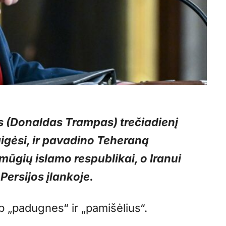
 (Donaldas Trampas) trečiadienį
aigėsi, ir pavadino Teheraną
ūgių islamo respublikai, o Iranui
Persijos įlankoje.
p „padugnes“ ir „pamišėlius“.