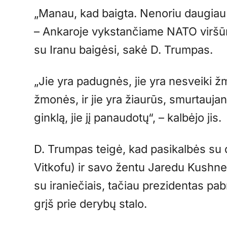
„Manau, kad baigta. Nenoriu daugiau tu
– Ankaroje vykstančiame NATO viršūni
su Iranu baigėsi, sakė D. Trumpas.
„Jie yra padugnės, jie yra nesveiki 
žmonės, ir jie yra žiaurūs, smurtaujant
ginklą, jie jį panaudotų“, – kalbėjo jis.
D. Trumpas teigė, kad pasikalbės su 
Vitkofu) ir savo žentu Jaredu Kushne
su iraniečiais, tačiau prezidentas pa
grįš prie derybų stalo.