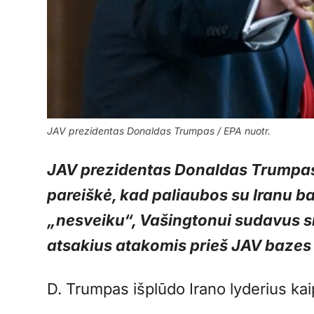
JAV prezidentas Donaldas Trumpas / EPA nuotr.
JAV prezidentas Donaldas Trumpas
pareiškė, kad paliaubos su Iranu b
„nesveiku“, Vašingtonui sudavus sm
atsakius atakomis prieš JAV bazes 
D. Trumpas išplūdo Irano lyderius kai