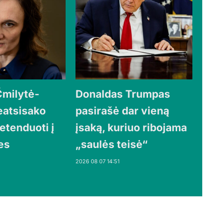
Čmilytė-
Donaldas Trumpas
eatsisako
pasirašė dar vieną
etenduoti į
įsaką, kuriuo ribojama
es
„saulės teisė“
2026 08 07 14:51