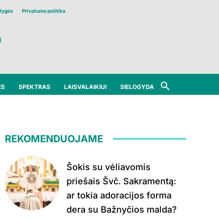
lygos
Privatumo politika
ĖS
SPEKTRAS
LAISVALAIKIUI
SIELOGYDA
REKOMENDUOJAME
Šokis su vėliavomis
priešais Švč. Sakramentą:
ar tokia adoracijos forma
dera su Bažnyčios malda?