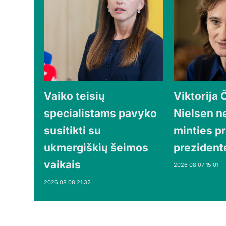
Vaiko teisių
Viktorija 
specialistams pavyko
Nielsen n
susitikti su
minties pr
ukmergiškių šeimos
prezident
vaikais
2026 08 07 15:01
2026 08 08 21:32