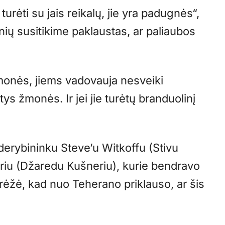
rėti su jais reikalų, jie yra padugnės“,
ų susitikime paklaustas, ar paliaubos
žmonės, jiems vadovauja nesveiki
ys žmonės. Ir jei jie turėtų branduolinį
derybininku Steve’u Witkoffu (Stivu
riu (Džaredu Kušneriu), kurie bendravo
brėžė, kad nuo Teherano priklauso, ar šis