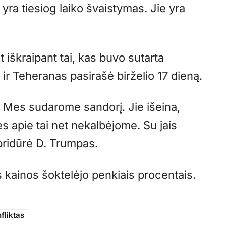
yra tiesiog laiko švaistymas. Jie yra
 iškraipant tai, kas buvo sutarta
 ir Teheranas pasirašė birželio 17 dieną.
o. Mes sudarome sandorį. Jie išeina,
es apie tai net nekalbėjome. Su jais
 pridūrė D. Trumpas.
 kainos šoktelėjo penkiais procentais.
fliktas