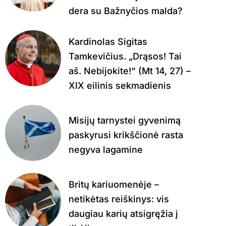
dera su Bažnyčios malda?
Kardinolas Sigitas
Tamkevičius. „Drąsos! Tai
aš. Nebijokite!“ (Mt 14, 27) –
XIX eilinis sekmadienis
Misijų tarnystei gyvenimą
paskyrusi krikščionė rasta
negyva lagamine
Britų kariuomenėje –
netikėtas reiškinys: vis
daugiau karių atsigręžia į