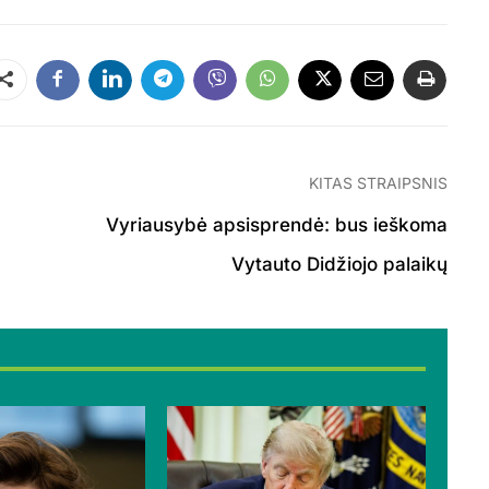
Dalintis
KITAS STRAIPSNIS
Vyriausybė apsisprendė: bus ieškoma
Vytauto Didžiojo palaikų