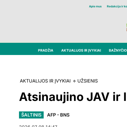
Apie mus
Redakcija ir k
PRADŽIA
AKTUALIJOS IR ĮVYKIAI
BAŽNYČIOS
AKTUALIJOS IR ĮVYKIAI
UŽSIENIS
Atsinaujino JAV ir 
ŠALTINIS
AFP - BNS
2026 07 08 14:47