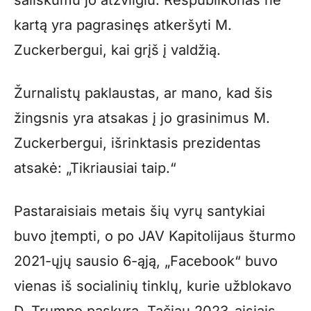
šališkumu jo atžvilgiu. Respublikonas ne
kartą yra pagrasinęs atkeršyti M.
Zuckerbergui, kai grįš į valdžią.
Žurnalistų paklaustas, ar mano, kad šis
žingsnis yra atsakas į jo grasinimus M.
Zuckerbergui, išrinktasis prezidentas
atsakė: „Tikriausiai taip.“
Pastaraisiais metais šių vyrų santykiai
buvo įtempti, o po JAV Kapitolijaus šturmo
2021-ųjų sausio 6-ąją, „Facebook“ buvo
vienas iš socialinių tinklų, kurie užblokavo