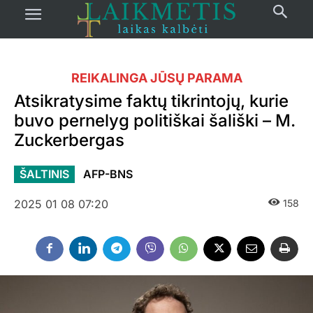
REIKALINGA JŪSŲ PARAMA
Atsikratysime faktų tikrintojų, kurie
buvo pernelyg politiškai šališki – M.
Zuckerbergas
ŠALTINIS
AFP-BNS
2025 01 08 07:20
158