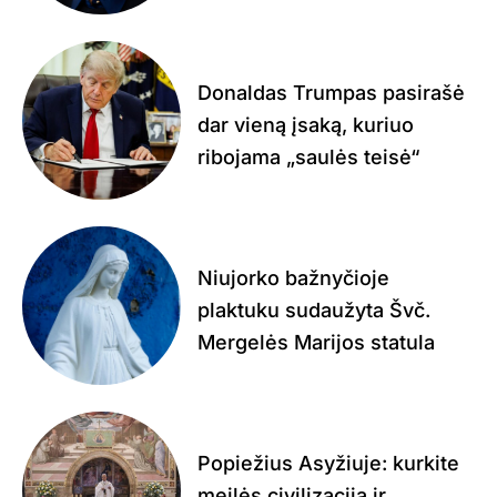
Donaldas Trumpas pasirašė
dar vieną įsaką, kuriuo
ribojama „saulės teisė“
Niujorko bažnyčioje
plaktuku sudaužyta Švč.
Mergelės Marijos statula
Popiežius Asyžiuje: kurkite
meilės civilizaciją ir