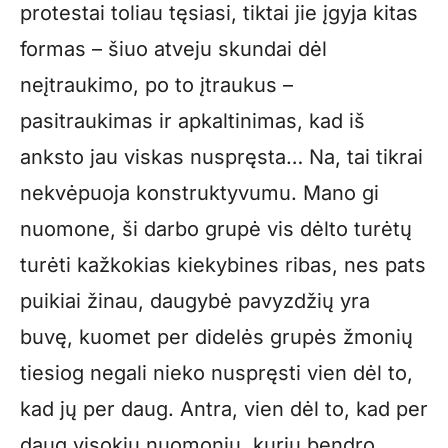
protestai toliau tęsiasi, tiktai jie įgyja kitas
formas – šiuo atveju skundai dėl
neįtraukimo, po to įtraukus –
pasitraukimas ir apkaltinimas, kad iš
anksto jau viskas nuspręsta… Na, tai tikrai
nekvėpuoja konstruktyvumu. Mano gi
nuomone, ši darbo grupė vis dėlto turėtų
turėti kažkokias kiekybines ribas, nes pats
puikiai žinau, daugybė pavyzdžių yra
buvę, kuomet per didelės grupės žmonių
tiesiog negali nieko nuspręsti vien dėl to,
kad jų per daug. Antra, vien dėl to, kad per
daug visokių nuomonių, kurių bendro