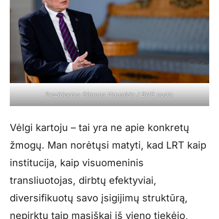
Prezidentas Gitanas Nausėda / BNS nuotr.
Vėlgi kartoju – tai yra ne apie konkretų
žmogų. Man norėtųsi matyti, kad LRT kaip
institucija, kaip visuomeninis
transliuotojas, dirbtų efektyviai,
diversifikuotų savo įsigijimų struktūrą,
nepirktų taip masiškai iš vieno tiekėjo,