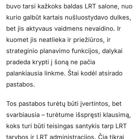
buvo tarsi kažkoks baldas LRT salone, nuo
kurio galbūt kartais nušluostydavo dulkes,
bet jis aktyvaus vaidmens nevaidino. Ir
kuomet jis neatlieka ir priežiūros, ir
strateginio planavimo funkcijos, dalykai
pradeda krypti į šoną ne pačia
palankiausia linkme. Štai kodėl atsirado
pastabos.
Tos pastabos turėtų būti įvertintos, bet
svarbiausia – turėtume išspręsti klausimą,
koks turi būti teisingas santykis tarp LRT
tarybos ir LRT administracijos. Čia tikrai