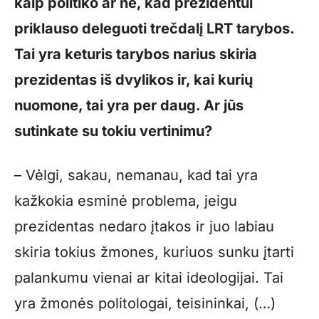
kaip politiko ar ne, kad prezidentui
priklauso deleguoti trečdalį LRT tarybos.
Tai yra keturis tarybos narius skiria
prezidentas iš dvylikos ir, kai kurių
nuomone, tai yra per daug. Ar jūs
sutinkate su tokiu vertinimu?
– Vėlgi, sakau, nemanau, kad tai yra
kažkokia esminė problema, jeigu
prezidentas nedaro įtakos ir juo labiau
skiria tokius žmones, kuriuos sunku įtarti
palankumu vienai ar kitai ideologijai. Tai
yra žmonės politologai, teisininkai, (…)