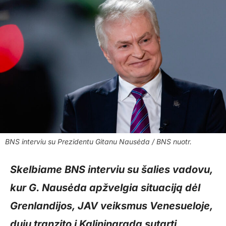
BNS interviu su Prezidentu Gitanu Nausėda / BNS nuotr.
Skelbiame BNS interviu su šalies vadovu,
kur G. Nausėda apžvelgia situaciją dėl
Grenlandijos, JAV veiksmus Venesueloje,
dujų tranzito į Kaliningradą sutartį,