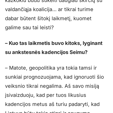
kažkokiu būdu sukelti daugiau skirčių su
valdančiąja koalicija… ar tikrai turime
dabar būtent šitokį laikmetį, kuomet
galime sau tai leisti?
– Kuo tas laikmetis buvo kitoks, lyginant
su ankstesnės kadencijos Seimu?
– Matote, geopolitika yra tokia tamsi ir
sunkiai prognozuojama, kad ignoruoti šio
veiksnio tikrai negalima. Aš savo misiją
įsivaizduoju, kad per tuos likusius
kadencijos metus aš turiu padaryti, kad