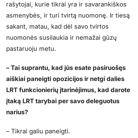
rašytojai, kurie tikrai yra ir savarankiškos
asmenybės, ir turi tvirtą nuomonę. Ir tiesą
sakant, matau, kad dėl savo tvirtos
nuomonės susilaukia ir nemažai gūzų
pastaruoju metu.
– Tai suprantu, kad jūs esate pasiruošęs
aiškiai paneigti opozicijos ir netgi dalies
LRT funkcionierių įtarinėjimus, kad darote
įtaką LRT tarybai per savo deleguotus
narius?
– Tikrai galiu paneigti.