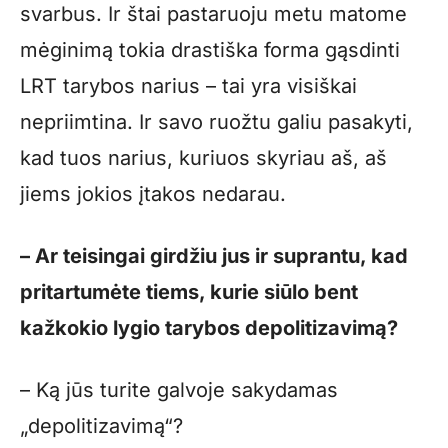
svarbus. Ir štai pastaruoju metu matome
mėginimą tokia drastiška forma gąsdinti
LRT tarybos narius – tai yra visiškai
nepriimtina. Ir savo ruožtu galiu pasakyti,
kad tuos narius, kuriuos skyriau aš, aš
jiems jokios įtakos nedarau.
– Ar teisingai girdžiu jus ir suprantu, kad
pritartumėte tiems, kurie siūlo bent
kažkokio lygio tarybos depolitizavimą?
– Ką jūs turite galvoje sakydamas
„depolitizavimą“?