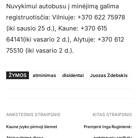
Nuvykimui autobusu į minėjimą galima
registruotisčia: Vilniuje: +370 622 75978
(iki sausio 25 d.), Kaune: +370 615
64141(iki vasario 2 d.), Alytuje: +370 612
75510 (iki vasario 2 d.).
ŽYMOS
atminimas
disidentai
Juozas Zdebskis
ANKSTESNIS STRAIPSNIS
KITAS STRAIPSNIS
Kaune įvyko pirmoji šiemet
Premjerė Inga Ruginienė:
Atsinaujinimo diena
netoleruoju smilkalų