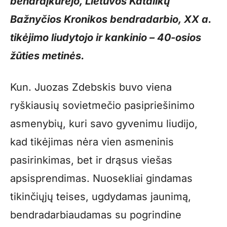
bendraįkūrėjo, Lietuvos Katalikų
Bažnyčios Kronikos bendradarbio, XX a.
tikėjimo liudytojo ir kankinio – 40-osios
žūties metinės.
Kun. Juozas Zdebskis buvo viena
ryškiausių sovietmečio pasipriešinimo
asmenybių, kuri savo gyvenimu liudijo,
kad tikėjimas nėra vien asmeninis
pasirinkimas, bet ir drąsus viešas
apsisprendimas. Nuosekliai gindamas
tikinčiųjų teises, ugdydamas jaunimą,
bendradarbiaudamas su pogrindine