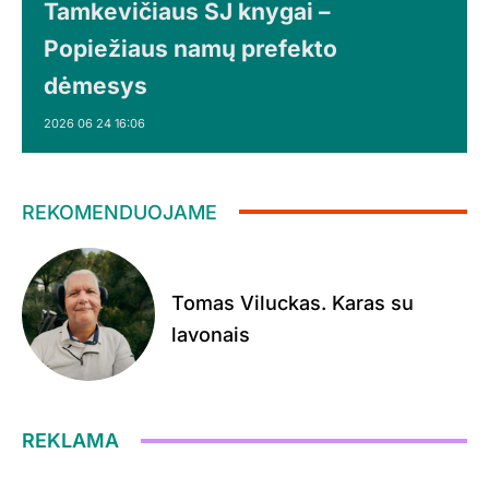
Tamkevičiaus SJ knygai –
Popiežiaus namų prefekto
dėmesys
2026 06 24 16:06
REKOMENDUOJAME
Tomas Viluckas. Karas su
lavonais
REKLAMA