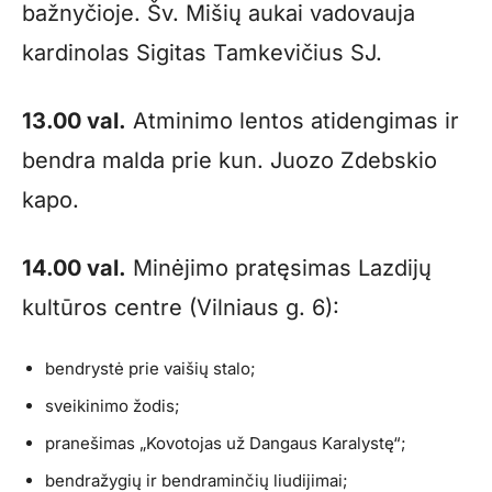
bažnyčioje. Šv. Mišių aukai vadovauja
kardinolas Sigitas Tamkevičius SJ.
13.00 val.
Atminimo lentos atidengimas ir
bendra malda prie kun. Juozo Zdebskio
kapo.
14.00 val.
Minėjimo pratęsimas Lazdijų
kultūros centre (Vilniaus g. 6):
bendrystė prie vaišių stalo;
sveikinimo žodis;
pranešimas „Kovotojas už Dangaus Karalystę“;
bendražygių ir bendraminčių liudijimai;