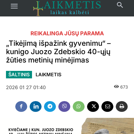
REIKALINGA JŪSŲ PARAMA
„Tikėjimą išpažink gyvenimu“ –
kunigo Juozo Zdebskio 40-ųjų
žūties metinių minėjimas
ŠALTINIS
LAIKMETIS
2026 01 27 01:40
673