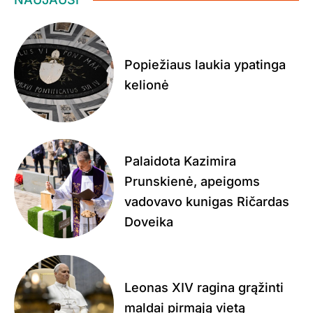
Popiežiaus laukia ypatinga
kelionė
Palaidota Kazimira
Prunskienė, apeigoms
vadovavo kunigas Ričardas
Doveika
Leonas XIV ragina grąžinti
maldai pirmąją vietą