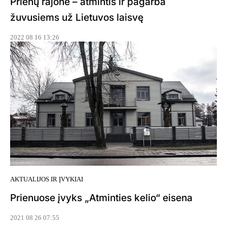
Prienų rajone – atmintis ir pagarba
žuvusiems už Lietuvos laisvę
2022 08 16 13:26
AKTUALIJOS IR ĮVYKIAI
Prienuose įvyks „Atminties kelio“ eisena
2021 08 26 07:55