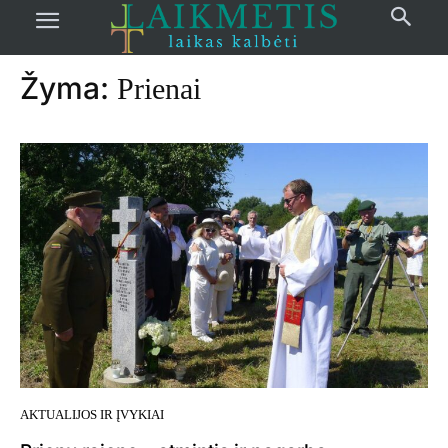
Pradžia
žymos
Prienai
Žyma:
Prienai
AKTUALIJOS IR ĮVYKIAI