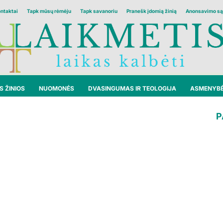
ontaktai
Tapk mūsų rėmėju
Tapk savanoriu
Pranešk įdomią žinią
Anonsavimo są
 ŽINIOS
NUOMONĖS
DVASINGUMAS IR TEOLOGIJA
ASMENYB
P