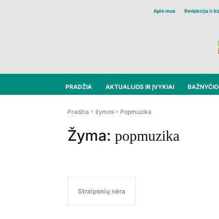
Apie mus
Redakcija ir k
PRADŽIA
AKTUALIJOS IR ĮVYKIAI
BAŽNYČIOS
Pradžia
žymos
Popmuzika
Žyma:
popmuzika
Straipsnių nėra