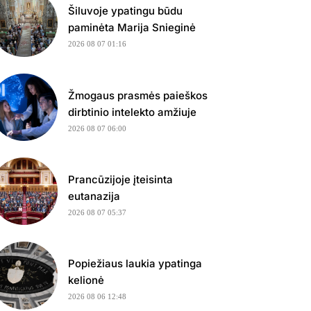
Šiluvoje ypatingu būdu
paminėta Marija Snieginė
2026 08 07 01:16
Žmogaus prasmės paieškos
dirbtinio intelekto amžiuje
2026 08 07 06:00
Prancūzijoje įteisinta
eutanazija
2026 08 07 05:37
Popiežiaus laukia ypatinga
kelionė
2026 08 06 12:48