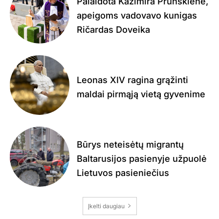
Palaidota Kazimira Prunskienė,
apeigoms vadovavo kunigas
Ričardas Doveika
Leonas XIV ragina grąžinti
maldai pirmąją vietą gyvenime
Būrys neteisėtų migrantų
Baltarusijos pasienyje užpuolė
Lietuvos pasieniečius
Įkelti daugiau