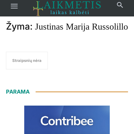
Pradžia
žymos
Justinas Marija Russolillo
Žyma:
Justinas Marija Russolillo
Straipsnių nėra
PARAMA