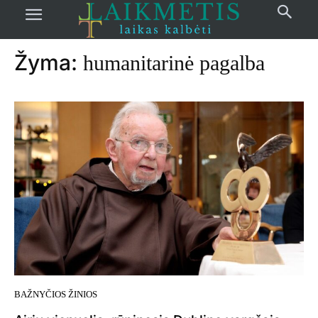
Pradžia
žymos
Humanitarinė pagalba
Žyma:
humanitarinė pagalba
BAŽNYČIOS ŽINIOS