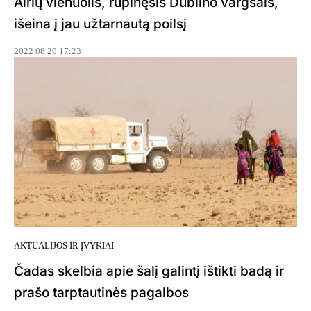
Airių vienuolis, rūpinęsis Dublino vargšais,
išeina į jau užtarnautą poilsį
2022 08 20 17:23
AKTUALIJOS IR ĮVYKIAI
Čadas skelbia apie šalį galintį ištikti badą ir
prašo tarptautinės pagalbos