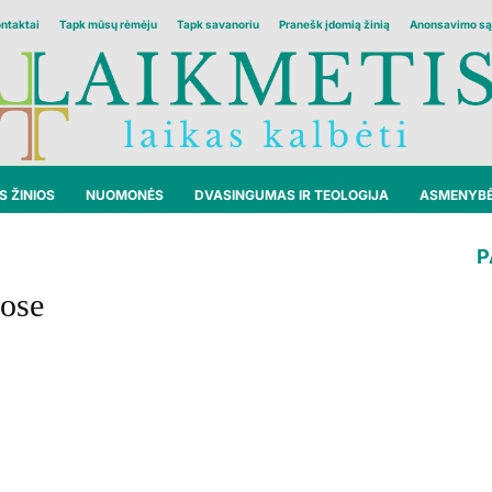
ontaktai
Tapk mūsų rėmėju
Tapk savanoriu
Pranešk įdomią žinią
Anonsavimo są
 ŽINIOS
NUOMONĖS
DVASINGUMAS IR TEOLOGIJA
ASMENYB
P
iose