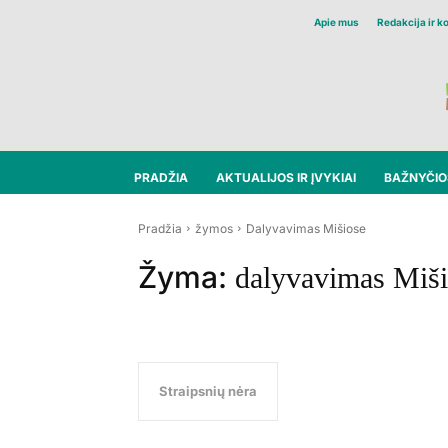
Apie mus
Redakcija ir k
PRADŽIA
AKTUALIJOS IR ĮVYKIAI
BAŽNYČIOS
Pradžia
žymos
Dalyvavimas Mišiose
Žyma:
dalyvavimas Miš
Straipsnių nėra