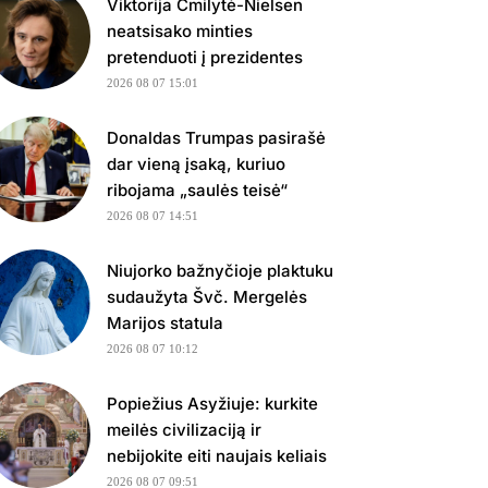
Viktorija Čmilytė-Nielsen
neatsisako minties
pretenduoti į prezidentes
2026 08 07 15:01
Donaldas Trumpas pasirašė
dar vieną įsaką, kuriuo
ribojama „saulės teisė“
2026 08 07 14:51
Niujorko bažnyčioje plaktuku
sudaužyta Švč. Mergelės
Marijos statula
2026 08 07 10:12
Popiežius Asyžiuje: kurkite
meilės civilizaciją ir
nebijokite eiti naujais keliais
2026 08 07 09:51