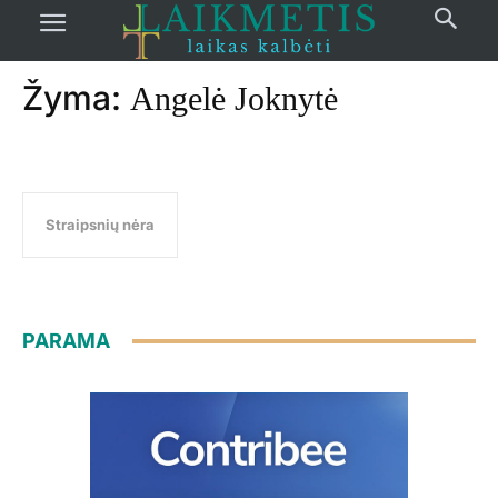
Pradžia
žymos
Angelė Joknytė
Žyma:
Angelė Joknytė
Straipsnių nėra
PARAMA