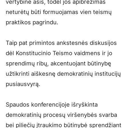
vertybinė ašis, todėl jos apibrėžimas
neturėtų būti formuojamas vien teismų
praktikos pagrindu.
Taip pat primintos ankstesnės diskusijos
dėl Konstitucinio Teismo vaidmens ir jo
sprendimų ribų, akcentuojant būtinybę
užtikrinti aiškesnę demokratinių institucijų
pusiausvyrą.
Spaudos konferencijoje išryškinta
demokratinių procesų viršenybės svarba
bei piliečių įtraukimo būtinybė sprendžiant