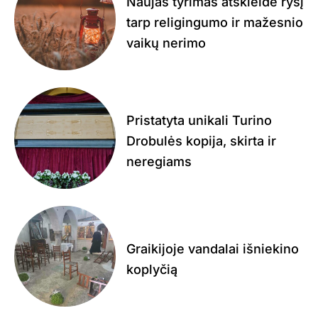
Naujas tyrimas atskleidė ryšį
tarp religingumo ir mažesnio
vaikų nerimo
Pristatyta unikali Turino
Drobulės kopija, skirta ir
neregiams
Graikijoje vandalai išniekino
koplyčią