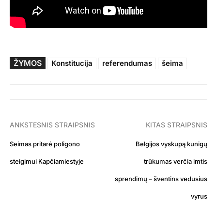
ŽYMOS
Konstitucija
referendumas
šeima
ANKSTESNIS STRAIPSNIS
KITAS STRAIPSNIS
Seimas pritarė poligono
Belgijos vyskupą kunigų
steigimui Kapčiamiestyje
trūkumas verčia imtis
sprendimų – šventins vedusius
vyrus