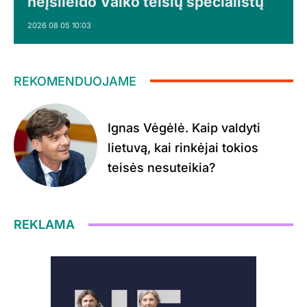
neįsileido Vaiko teisių specialistų
2026 08 05 10:03
REKOMENDUOJAME
Ignas Vėgėlė. Kaip valdyti
lietuvą, kai rinkėjai tokios
teisės nesuteikia?
REKLAMA