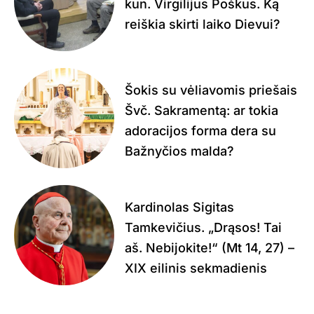
kun. Virgilijus Poškus. Ką
reiškia skirti laiko Dievui?
Šokis su vėliavomis priešais
Švč. Sakramentą: ar tokia
adoracijos forma dera su
Bažnyčios malda?
Kardinolas Sigitas
Tamkevičius. „Drąsos! Tai
aš. Nebijokite!“ (Mt 14, 27) –
XIX eilinis sekmadienis