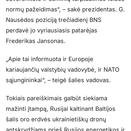
normų pažeidimas“, – sakė prezidentas. G.
Nausėdos poziciją trečiadienį BNS
perdavė jo vyriausiasis patarėjas
Frederikas Jansonas.
„Apie tai informuota ir Europoje
kariaujančių valstybių vadovybė, ir NATO
sąjungininkai“, – teigė šalies vadovas.
Tokiais pareiškimais galbūt siekiama
mažinti įtampą, Rusijai kaltinant Baltijos
šalis oro erdvės ukrainietiškų dronų
antskrydžiams prieš Rusijos energetikos ir