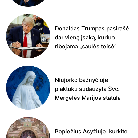
Donaldas Trumpas pasirašė
dar vieną įsaką, kuriuo
ribojama „saulės teisė“
Niujorko bažnyčioje
plaktuku sudaužyta Švč.
Mergelės Marijos statula
Popiežius Asyžiuje: kurkite