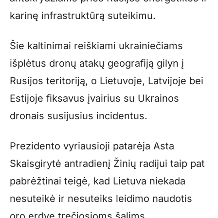
karinę infrastruktūrą suteikimu.
Šie kaltinimai reiškiami ukrainiečiams
išplėtus dronų atakų geografiją gilyn į
Rusijos teritoriją, o Lietuvoje, Latvijoje bei
Estijoje fiksavus įvairius su Ukrainos
dronais susijusius incidentus.
Prezidento vyriausioji patarėja Asta
Skaisgirytė antradienį Žinių radijui taip pat
pabrėžtinai teigė, kad Lietuva niekada
nesuteikė ir nesuteiks leidimo naudotis
oro erdve trečiosioms šalims,