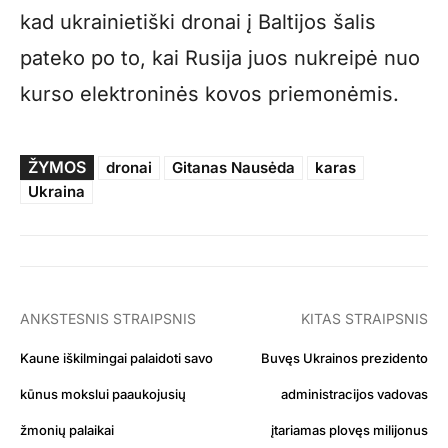
kad ukrainietiški dronai į Baltijos šalis
pateko po to, kai Rusija juos nukreipė nuo
kurso elektroninės kovos priemonėmis.
ŽYMOS
dronai
Gitanas Nausėda
karas
Ukraina
ANKSTESNIS STRAIPSNIS
KITAS STRAIPSNIS
Kaune iškilmingai palaidoti savo
Buvęs Ukrainos prezidento
kūnus mokslui paaukojusių
administracijos vadovas
žmonių palaikai
įtariamas plovęs milijonus