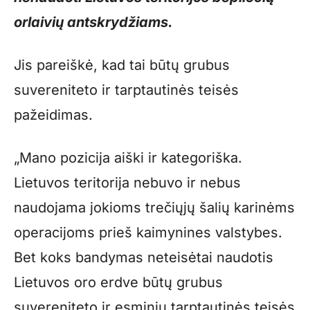
orlaivių antskrydžiams.
Jis pareiškė, kad tai būtų grubus
suvereniteto ir tarptautinės teisės
pažeidimas.
„Mano pozicija aiški ir kategoriška.
Lietuvos teritorija nebuvo ir nebus
naudojama jokioms trečiųjų šalių karinėms
operacijoms prieš kaimynines valstybes.
Bet koks bandymas neteisėtai naudotis
Lietuvos oro erdve būtų grubus
suvereniteto ir esminių tarptautinės teisės