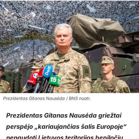
Prezidentas Gitanas Nausėda / BNS nuotr.
Prezidentas Gitanas Nausėda griežtai
perspėjo „kariaujančias šalis Europoje“
nenaudoti Lietuvos teritorijos bepiločių