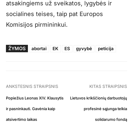
atsakingiems už sveikatos, lygybės ir
socialines teises, taip pat Europos
Komisijos pirmininkui.
ŽYMOS
abortai
EK
ES
gyvybė
peticija
ANKSTESNIS STRAIPSNIS
KITAS STRAIPSNIS
Popiežius Leonas XIV. Klausytis
Lietuvos krikščionių darbuotojų
ir pasninkauti. Gavėnia kaip
profesinė sąjunga telkia
atsivertimo laikas
solidarumo fondą