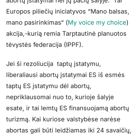
abortų įstatymai nei jų pačių šalyje. Tai
Europos piliečių iniciatyvos “Mano balsas,
mano pasirinkimas“ (
My voice my choice
)
akcija,-kurią remia Tarptautinė planuotos
tėvystės federacija (IPPF).
Jei ši rezoliucija taptų įstatymu,
liberaliausi abortų įstatymai ES iš esmės
taptų ES įstatymu dėl abortų,
nepriklausomai nuo to, kurioje šalyje
esate, ir tai lemtų ES finansuojamą abortų
turizmą. Kai kuriose valstybėse narėse
abortas gali būti leidžiamas iki 24 savaičių,