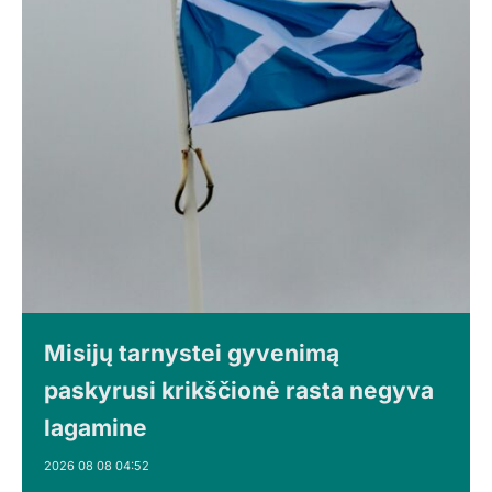
Misijų tarnystei gyvenimą
paskyrusi krikščionė rasta negyva
lagamine
2026 08 08 04:52