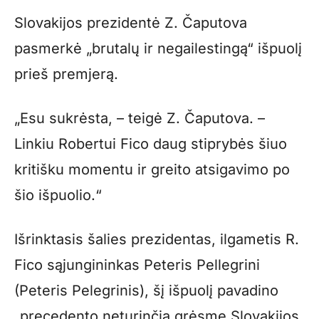
Slovakijos prezidentė Z. Čaputova
pasmerkė „brutalų ir negailestingą“ išpuolį
prieš premjerą.
„Esu sukrėsta, – teigė Z. Čaputova. –
Linkiu Robertui Fico daug stiprybės šiuo
kritišku momentu ir greito atsigavimo po
šio išpuolio.“
Išrinktasis šalies prezidentas, ilgametis R.
Fico sąjungininkas Peteris Pellegrini
(Peteris Pelegrinis), šį išpuolį pavadino
„precedento neturinčia grėsme Slovakijos