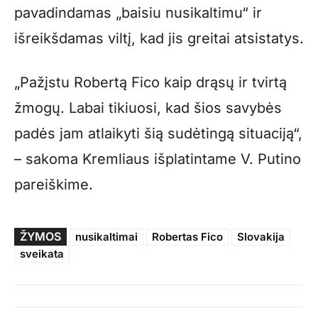
pavadindamas „baisiu nusikaltimu“ ir
išreikšdamas viltį, kad jis greitai atsistatys.
„Pažįstu Robertą Fico kaip drąsų ir tvirtą
žmogų. Labai tikiuosi, kad šios savybės
padės jam atlaikyti šią sudėtingą situaciją“,
– sakoma Kremliaus išplatintame V. Putino
pareiškime.
ŽYMOS
nusikaltimai
Robertas Fico
Slovakija
sveikata