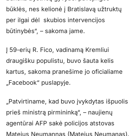
būklės, nes kelionė į Bratislavą užtruktų
per ilgai dėl skubios intervencijos
būtinybės“, – sakoma jame.
Į 59-erių R. Fico, vadinamą Kremliui
draugišku populistu, buvo šauta kelis
kartus, sakoma pranešime jo oficialiame
„Facebook“ puslapyje.
„Patvirtiname, kad buvo įvykdytas išpuolis
prieš ministrą pirmininką“, – naujienų
agentūrai AFP sakė policijos atstovas
Matejus Neumannas (Matejus Neumanas).