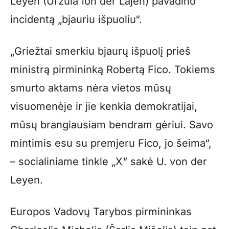
Leyen (Urzula fon der Lajen) pavadino
incidentą „bjauriu išpuoliu“.
„Griežtai smerkiu bjaurų išpuolį prieš
ministrą pirmininką Robertą Fico. Tokiems
smurto aktams nėra vietos mūsų
visuomenėje ir jie kenkia demokratijai,
mūsų brangiausiam bendram gėriui. Savo
mintimis esu su premjeru Fico, jo šeima“,
– socialiniame tinkle „X“ sakė U. von der
Leyen.
Europos Vadovų Tarybos pirmininkas