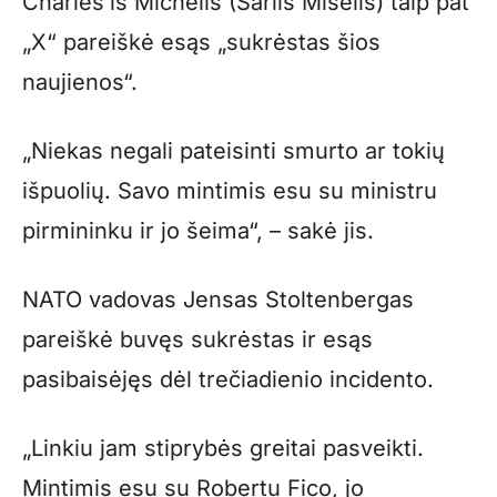
Charles’is Michelis (Šarlis Mišelis) taip pat
„X“ pareiškė esąs „sukrėstas šios
naujienos“.
„Niekas negali pateisinti smurto ar tokių
išpuolių. Savo mintimis esu su ministru
pirmininku ir jo šeima“, – sakė jis.
NATO vadovas Jensas Stoltenbergas
pareiškė buvęs sukrėstas ir esąs
pasibaisėjęs dėl trečiadienio incidento.
„Linkiu jam stiprybės greitai pasveikti.
Mintimis esu su Robertu Fico, jo