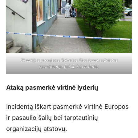
Slovakijos premjeras Robertas Fico buvo sužalotas
šaunamuoju ginklu / EPA nuotr.
Ataką pasmerkė virtinė lyderių
Incidentą iškart pasmerkė virtinė Europos
ir pasaulio šalių bei tarptautinių
organizacijų atstovų.