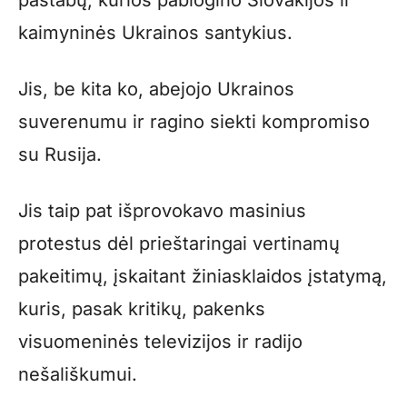
pastabų, kurios pablogino Slovakijos ir
kaimyninės Ukrainos santykius.
Jis, be kita ko, abejojo Ukrainos
suverenumu ir ragino siekti kompromiso
su Rusija.
Jis taip pat išprovokavo masinius
protestus dėl prieštaringai vertinamų
pakeitimų, įskaitant žiniasklaidos įstatymą,
kuris, pasak kritikų, pakenks
visuomeninės televizijos ir radijo
nešališkumui.