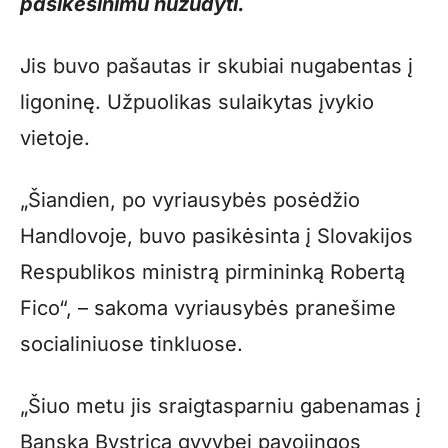
pasikėsinimu nužudyti.
Jis buvo pašautas ir skubiai nugabentas į
ligoninę. Užpuolikas sulaikytas įvykio
vietoje.
„Šiandien, po vyriausybės posėdžio
Handlovoje, buvo pasikėsinta į Slovakijos
Respublikos ministrą pirmininką Robertą
Fico“, – sakoma vyriausybės pranešime
socialiniuose tinkluose.
„Šiuo metu jis sraigtasparniu gabenamas į
Banska Bystricą gyvybei pavojingos