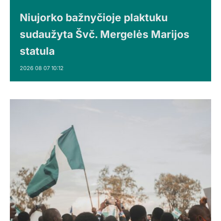
Niujorko bažnyčioje plaktuku
sudaužyta Švč. Mergelės Marijos
statula
2026 08 07 10:12