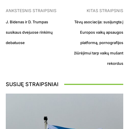
ANKSTESNIS STRAIPSNIS
KITAS STRAIPSNIS
J. Bidenas ir D. Trumpas
Tėvų asociacija: susijungta į
susikaus dvejuose rinkimų
Europos vaikų apsaugos
debatuose
platformą, pornografijos
žiūrėjimui tarp vaikų mušant
rekordus
SUSIJĘ STRAIPSNIAI