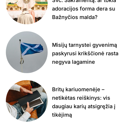
Švč. Sakramentą: ar tokia
adoracijos forma dera su
Bažnyčios malda?
Misijų tarnystei gyvenimą
paskyrusi krikščionė rasta
negyva lagamine
Britų kariuomenėje –
netikėtas reiškinys: vis
daugiau karių atsigręžia į
tikėjimą