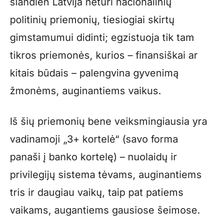
šiandien Latvija neturi nacionalinių
politinių priemonių, tiesiogiai skirtų
gimstamumui didinti; egzistuoja tik tam
tikros priemonės, kurios – finansiškai ar
kitais būdais – palengvina gyvenimą
žmonėms, auginantiems vaikus.
Iš šių priemonių bene veiksmingiausia yra
vadinamoji „3+ kortelė“ (savo forma
panaši į banko kortelę) – nuolaidų ir
privilegijų sistema tėvams, auginantiems
tris ir daugiau vaikų, taip pat patiems
vaikams, augantiems gausiose šeimose.