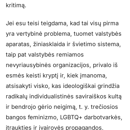
kritimą.
Jei esu teisi teigdama, kad tai visų pirma
yra vertybinė problema, tuomet valstybės
aparatas, žiniasklaida ir švietimo sistema,
taip pat valstybės remiamos
nevyriausybinės organizacijos, privalo iš
esmės keisti kryptį ir, kiek įmanoma,
atsisakyti visko, kas ideologiškai grindžia
radikalų individualistinės saviraiškos kultą
ir bendrojo gėrio neigimą, t. y. trečiosios
bangos feminizmo, LGBTQ+ darbotvarkės,
įtraukties ir įvairovės propagandos,