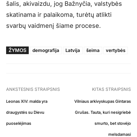
šalis, akivaizdu, jog Bažnyčia, valstybės
skatinama ir palaikoma, turėtų atlikti
svarbų vaidmenį šiame procese.
ŽYMOS
demografija
Latvija
šeima
vertybės
ANKSTESNIS STRAIPSNIS
KITAS STRAIPSNIS
Leonas XIV: malda yra
Vilniaus arkivyskupas Gintaras
draugystės su Dievu
Grušas. Tauta, kuri nesigriebė
puoselėjimas
smurto, bet stovėjo
melsdamasi