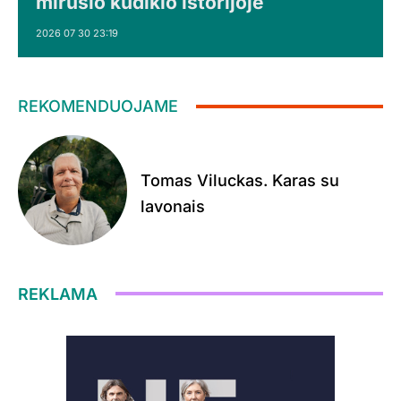
mirusio kūdikio istorijoje
2026 07 30 23:19
REKOMENDUOJAME
Tomas Viluckas. Karas su
lavonais
REKLAMA