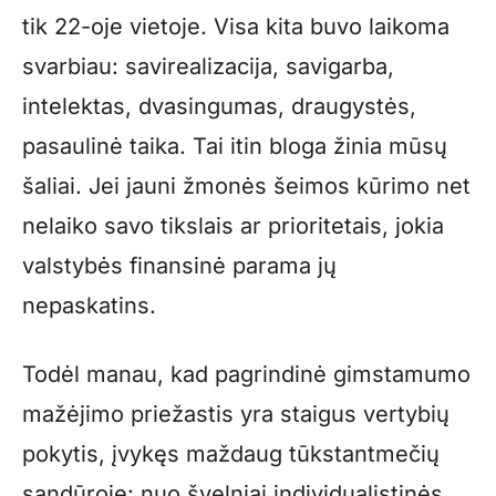
tik 22-oje vietoje. Visa kita buvo laikoma
svarbiau: savirealizacija, savigarba,
intelektas, dvasingumas, draugystės,
pasaulinė taika. Tai itin bloga žinia mūsų
šaliai. Jei jauni žmonės šeimos kūrimo net
nelaiko savo tikslais ar prioritetais, jokia
valstybės finansinė parama jų
nepaskatins.
Todėl manau, kad pagrindinė gimstamumo
mažėjimo priežastis yra staigus vertybių
pokytis, įvykęs maždaug tūkstantmečių
sandūroje: nuo švelniai individualistinės