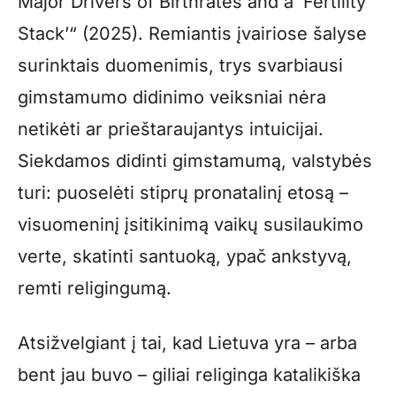
Major Drivers of Birthrates and a ‘Fertility
Stack’“ (2025). Remiantis įvairiose šalyse
surinktais duomenimis, trys svarbiausi
gimstamumo didinimo veiksniai nėra
netikėti ar prieštaraujantys intuicijai.
Siekdamos didinti gimstamumą, valstybės
turi: puoselėti stiprų pronatalinį etosą –
visuomeninį įsitikinimą vaikų susilaukimo
verte, skatinti santuoką, ypač ankstyvą,
remti religingumą.
Atsižvelgiant į tai, kad Lietuva yra – arba
bent jau buvo – giliai religinga katalikiška