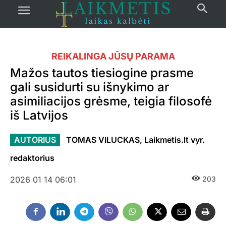
REIKALINGA JŪSŲ PARAMA
Mažos tautos tiesiogine prasme
gali susidurti su išnykimo ar
asimiliacijos grėsme, teigia filosofė
iš Latvijos
AUTORIUS
TOMAS VILUCKAS, Laikmetis.lt vyr.
redaktorius
2026 01 14 06:01
203