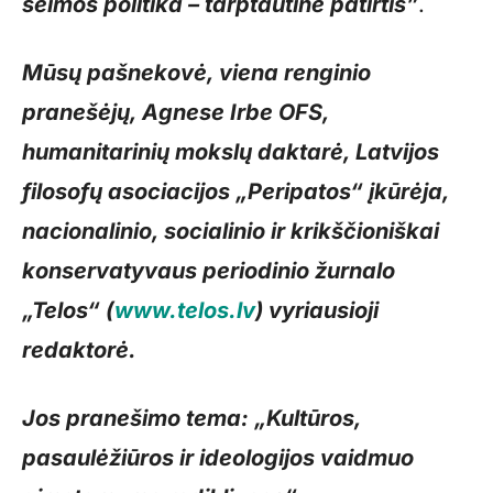
šeimos politika – tarptautinė patirtis”
.
Mūsų pašnekovė, viena renginio
pranešėjų, Agnese Irbe OFS,
humanitarinių mokslų daktarė, Latvijos
filosofų asociacijos „Peripatos“ įkūrėja,
nacionalinio, socialinio ir krikščioniškai
konservatyvaus periodinio žurnalo
„Telos“ (
www.telos.lv
) vyriausioji
redaktorė.
Jos pranešimo tema: „Kultūros,
pasaulėžiūros ir ideologijos vaidmuo