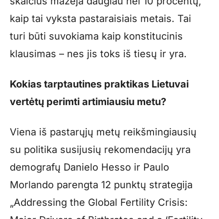
skaičius mažėja daugiau nei 10 procentų,
kaip tai vyksta pastaraisiais metais. Tai
turi būti suvokiama kaip konstitucinis
klausimas – nes jis toks iš tiesų ir yra.
Kokias tarptautines praktikas Lietuvai
vertėtų perimti artimiausiu metu?
Viena iš pastarųjų metų reikšmingiausių
su politika susijusių rekomendacijų yra
demografų Danielo Hesso ir Paulo
Morlando parengta 12 punktų strategija
„Addressing the Global Fertility Crisis: