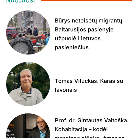
NAUJAUSI
Būrys neteisėtų migrantų
Baltarusijos pasienyje
užpuolė Lietuvos
pasieniečius
Tomas Viluckas. Karas su
lavonais
Prof. dr. Gintautas Vaitoška.
Kohabitacija – kodėl