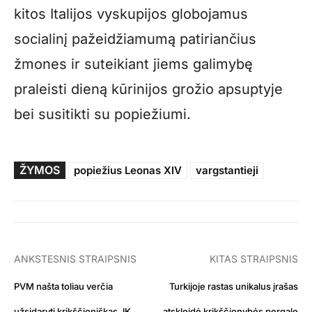
kitos Italijos vyskupijos globojamus
socialinį pažeidžiamumą patiriančius
žmones ir suteikiant jiems galimybę
praleisti dieną kūrinijos grožio apsuptyje
bei susitikti su popiežiumi.
ŽYMOS
popiežius Leonas XIV
vargstantieji
ANKSTESNIS STRAIPSNIS
KITAS STRAIPSNIS
PVM našta toliau verčia
Turkijoje rastas unikalus įrašas
užsidaryti krikščioniškas JK
atskleidė krikščionybės pergalę