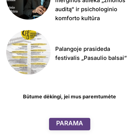
merginos atlieka „žmonos
auditą“ ir psichologinio
komforto kultūra
Palangoje prasideda
festivalis „Pasaulio balsai“
Būtume dėkingi, jei mus paremtumėte
PARAMA