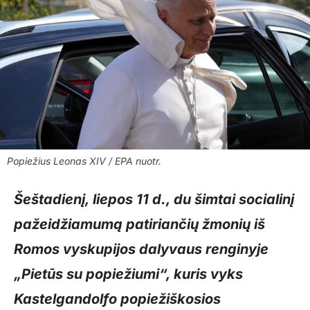
Popiežius Leonas XIV / EPA nuotr.
Šeštadienį, liepos 11 d., du šimtai socialinį
pažeidžiamumą patiriančių žmonių iš
Romos vyskupijos dalyvaus renginyje
„Pietūs su popiežiumi“, kuris vyks
Kastelgandolfo popiežiškosios