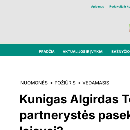
Apie mus
Redakcija ir k
PRADŽIA
AKTUALIJOS IR ĮVYKIAI
BAŽNYČIOS
NUOMONĖS
POŽIŪRIS
VEDAMASIS
Kunigas Algirdas T
partnerystės pasek