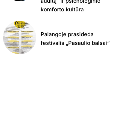
auditą“ ir psichologinio
komforto kultūra
Palangoje prasideda
festivalis „Pasaulio balsai“