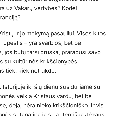
yra už Vakarų vertybes? Kodėl
ranciją?
Kristų ir jo mokymą pasauliui. Visos kitos
s rūpestis – yra svarbios, bet be
, jos būtų tarsi druska, praradusi savo
s su kultūrinės krikščionybės
s tiek, kiek netrukdo.
 Istorijoje iki šių dienų susiduriame su
monės veikia Kristaus vardu, bet be
, deja, nėra nieko krikščioniško. Ir vis
onės sutapatina ją su autentiška Jėzaus