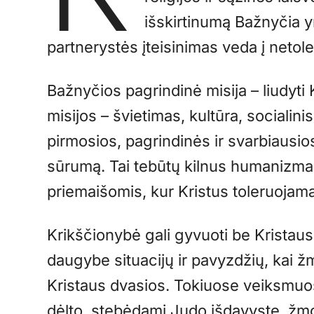
išskirtinumą Bažnyčia 
partnerystės įteisinimas veda į netole
Bažnyčios pagrindinė misija – liudyti 
misijos – švietimas, kultūra, socialini
pirmosios, pagrindinės ir svarbiausios
sūrumą. Tai tebūtų kilnus humanizma
priemaišomis, kur Kristus toleruojama
Krikščionybė gali gyvuoti be Kristaus.
daugybe situacijų ir pavyzdžių, kai ž
Kristaus dvasios. Tokiuose veiksmuose
dėlto, stebėdami Judo išdavystę, žm