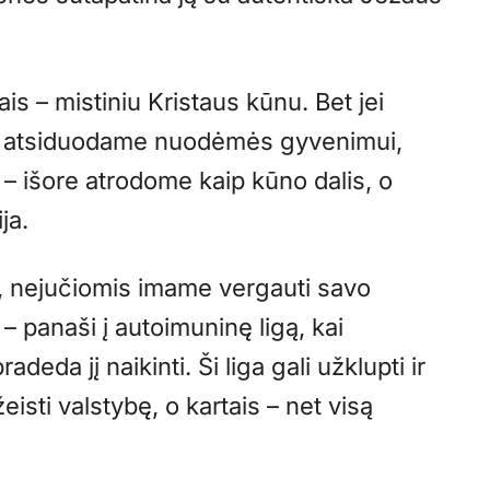
s – mistiniu Kristaus kūnu. Bet jei
ir atsiduodame nuodėmės gyvenimui,
– išore atrodome kaip kūno dalis, o
ja.
i, nejučiomis imame vergauti savo
anaši į autoimuninę ligą, kai
eda jį naikinti. Ši liga gali užklupti ir
isti valstybę, o kartais – net visą