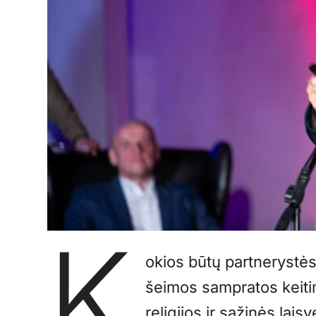
K
okios būtų partnerystės
šeimos sampratos keitim
religijos ir sąžinės lai