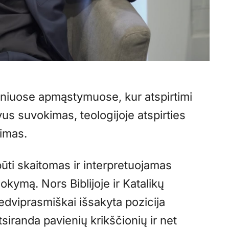
ofiniuose apmąstymuose, kur atspirtimi
yvus suvokimas, teologijoje atspirties
kimas.
būti skaitomas ir interpretuojamas
mokymą. Nors Biblijoje ir Katalikų
nedviprasmiškai išsakyta pozicija
siranda pavienių krikščionių ir net