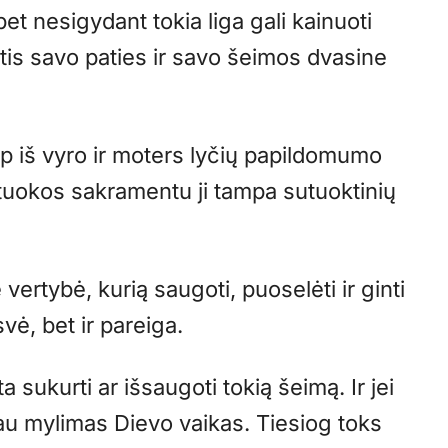
et nesigydant tokia liga gali kainuoti
tis savo paties ir savo šeimos dvasine
p iš vyro ir moters lyčių papildomumo
tuokos sakramentu ji tampa sutuoktinių
ertybė, kurią saugoti, puoselėti ir ginti
svė, bet ir pareiga.
 sukurti ar išsaugoti tokią šeimą. Ir jei
iau mylimas Dievo vaikas. Tiesiog toks