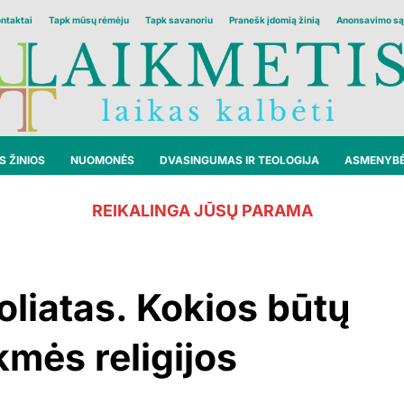
ontaktai
Tapk mūsų rėmėju
Tapk savanoriu
Pranešk įdomią žinią
Anonsavimo są
 ŽINIOS
NUOMONĖS
DVASINGUMAS IR TEOLOGIJA
ASMENYB
REIKALINGA JŪSŲ PARAMA
oliatas. Kokios būtų
mės religijos