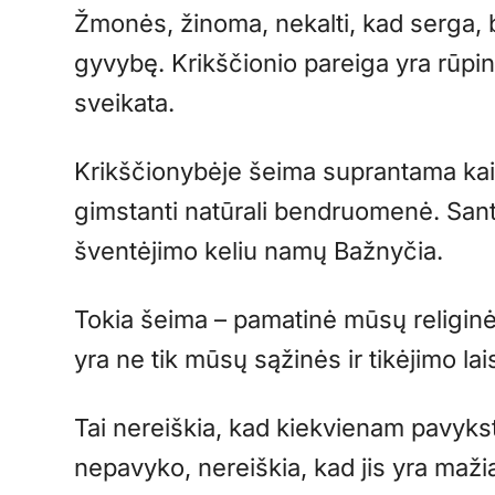
Žmonės, žinoma, nekalti, kad serga, b
gyvybę. Krikščionio pareiga yra rūpin
sveikata.
Krikščionybėje šeima suprantama kai
gimstanti natūrali bendruomenė. San
šventėjimo keliu namų Bažnyčia.
Tokia šeima – pamatinė mūsų religinė v
yra ne tik mūsų sąžinės ir tikėjimo lai
Tai nereiškia, kad kiekvienam pavyksta
nepavyko, nereiškia, kad jis yra maž