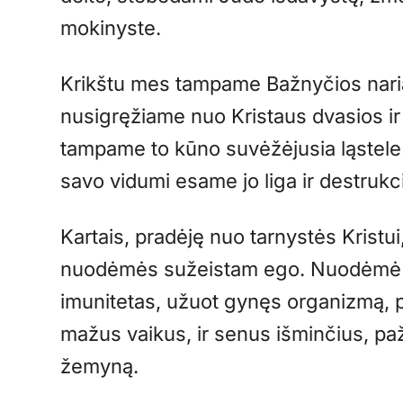
mokinyste.
Krikštu mes tampame Bažnyčios nariai
nusigręžiame nuo Kristaus dvasios 
tampame to kūno suvėžėjusia ląstele 
savo vidumi esame jo liga ir destrukci
Kartais, pradėję nuo tarnystės Kristu
nuodėmės sužeistam ego. Nuodėmė – p
imunitetas, užuot gynęs organizmą, prad
mažus vaikus, ir senus išminčius, paže
žemyną.