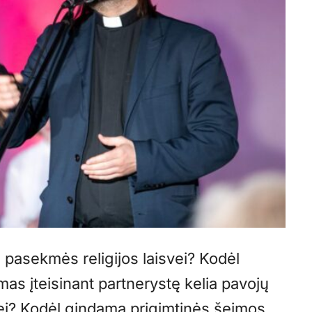
 pasekmės religijos laisvei? Kodėl
as įteisinant partnerystę kelia pavojų
svei? Kodėl gindama prigimtinės šeimos