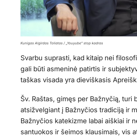
Kunigas Algirdas Toliatas / „Youyube” stop kadras
Svarbu suprasti, kad kitaip nei filos
gali būti asmeninė patirtis ir subjekt
taškas visada yra dieviškasis Apreiš
Šv. Raštas, gimęs per Bažnyčią, turi 
atsižvelgiant į Bažnyčios tradiciją ir 
Bažnyčios katekizme labai aiškiai ir 
santuokos ir šeimos klausimais, vis at