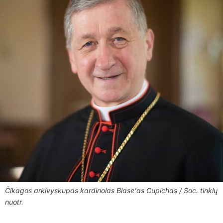
Čikagos arkivyskupas kardinolas Blase'as Cupichas / Soc. tinklų
nuotr.