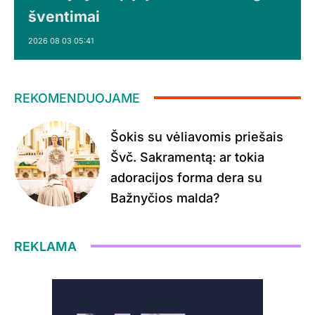
šventimai
2026 08 03 05:41
REKOMENDUOJAME
Šokis su vėliavomis priešais
Švč. Sakramentą: ar tokia
adoracijos forma dera su
Bažnyčios malda?
REKLAMA