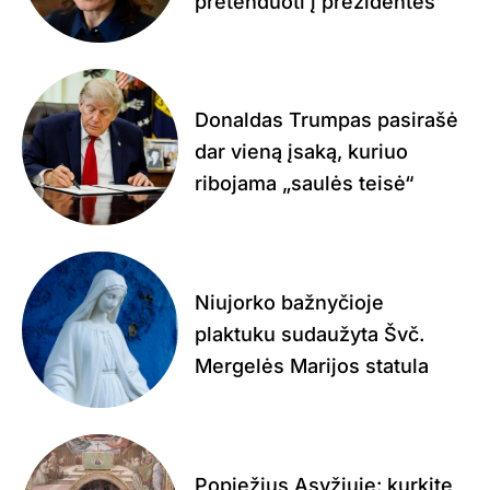
pretenduoti į prezidentes
Donaldas Trumpas pasirašė
dar vieną įsaką, kuriuo
ribojama „saulės teisė“
Niujorko bažnyčioje
plaktuku sudaužyta Švč.
Mergelės Marijos statula
Popiežius Asyžiuje: kurkite