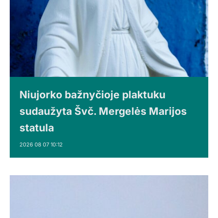
Niujorko bažnyčioje plaktuku
sudaužyta Švč. Mergelės Marijos
statula
2026 08 07 10:12