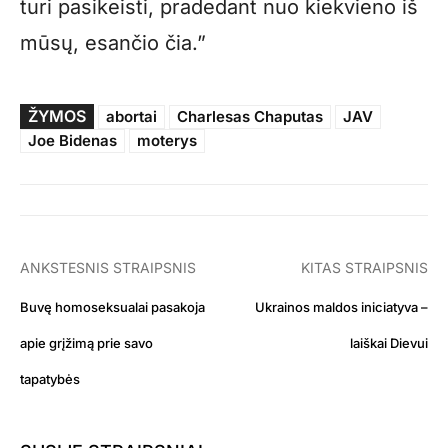
turi pasikeisti, pradedant nuo kiekvieno iš
mūsų, esančio čia.”
ŽYMOS
abortai
Charlesas Chaputas
JAV
Joe Bidenas
moterys
ANKSTESNIS STRAIPSNIS
KITAS STRAIPSNIS
Buvę homoseksualai pasakoja
Ukrainos maldos iniciatyva –
apie grįžimą prie savo
laiškai Dievui
tapatybės