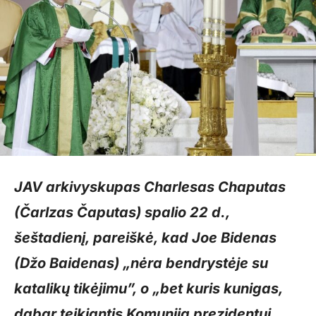
JAV arkivyskupas Charlesas Chaputas
(Čarlzas Čaputas) spalio 22 d.,
šeštadienį, pareiškė, kad Joe Bidenas
(Džo Baidenas) „nėra bendrystėje su
katalikų tikėjimu”, o „bet kuris kunigas,
dabar teikiantis Komuniją prezidentui,