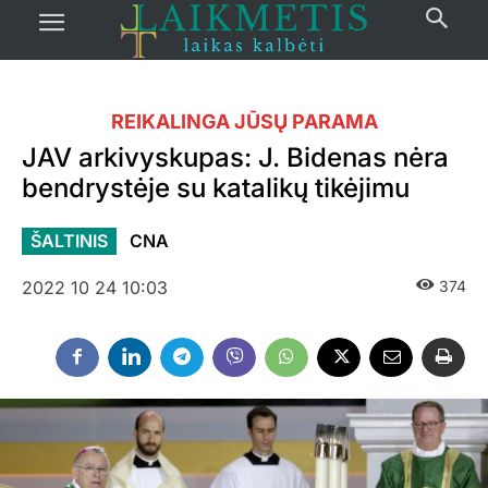
REIKALINGA JŪSŲ PARAMA
JAV arkivyskupas: J. Bidenas nėra
bendrystėje su katalikų tikėjimu
ŠALTINIS
CNA
2022 10 24 10:03
374