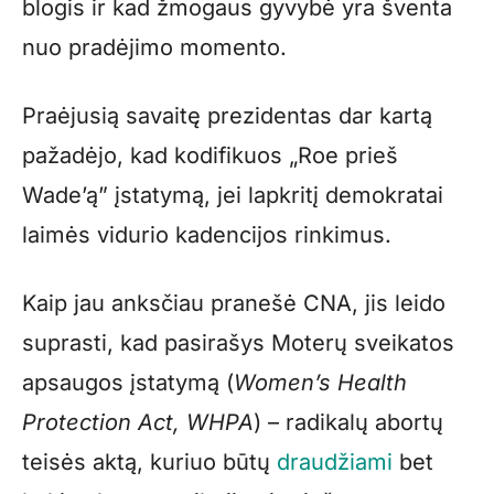
blogis ir kad žmogaus gyvybė yra šventa
nuo pradėjimo momento.
Praėjusią savaitę prezidentas dar kartą
pažadėjo, kad kodifikuos „Roe prieš
Wade’ą” įstatymą, jei lapkritį demokratai
laimės vidurio kadencijos rinkimus.
Kaip jau anksčiau pranešė CNA, jis leido
suprasti, kad pasirašys Moterų sveikatos
apsaugos įstatymą (
Women’s Health
Protection Act, WHPA
) – radikalų abortų
teisės aktą, kuriuo būtų
draudžiami
bet