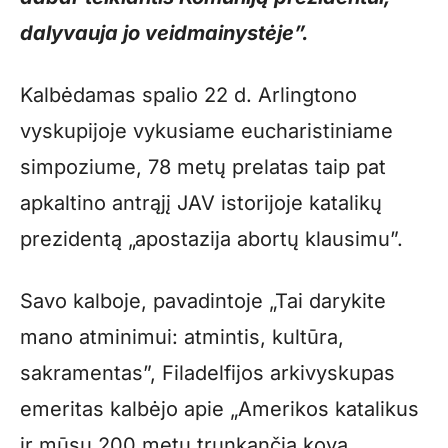
dalyvauja jo veidmainystėje”.
Kalbėdamas spalio 22 d. Arlingtono
vyskupijoje vykusiame eucharistiniame
simpoziume, 78 metų prelatas taip pat
apkaltino antrąjį JAV istorijoje katalikų
prezidentą „apostazija abortų klausimu”.
Savo kalboje, pavadintoje „Tai darykite
mano atminimui: atmintis, kultūra,
sakramentas”, Filadelfijos arkivyskupas
emeritas kalbėjo apie „Amerikos katalikus
ir mūsų 200 metų trunkančią kovą,