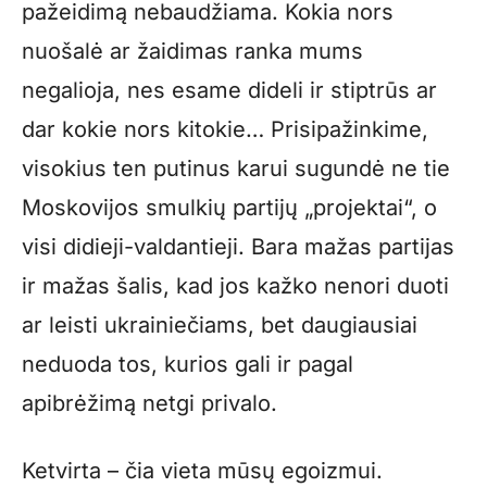
pažeidimą nebaudžiama. Kokia nors
nuošalė ar žaidimas ranka mums
negalioja, nes esame dideli ir stiptrūs ar
dar kokie nors kitokie… Prisipažinkime,
visokius ten putinus karui sugundė ne tie
Moskovijos smulkių partijų „projektai“, o
visi didieji-valdantieji. Bara mažas partijas
ir mažas šalis, kad jos kažko nenori duoti
ar leisti ukrainiečiams, bet daugiausiai
neduoda tos, kurios gali ir pagal
apibrėžimą netgi privalo.
Ketvirta – čia vieta mūsų egoizmui.