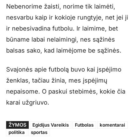
Nebenorime žaisti, norime tik laimėti,
nesvarbu kaip ir kokioje rungtyje, net jei ji
ir nebesivadina futbolu. Ir laimime, bet
būname labai nelaimingi, nes sąžinės
balsas sako, kad laimėjome be sąžinės.
Svajonės apie futbolą buvo kai įspėjimo
ženklas, tačiau žinia, mes įspėjimų
nepaisome. O paskui stebimės, kokie čia
karai užgriuvo.
ŽYMOS
Egidijus Vareikis
Futbolas
komentarai
politika
sportas