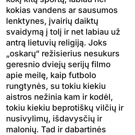
kokias vandens ar sausumos
lenktynes, įvairių daiktų
svaidymą į tolį ir net labiau už
antrą lietuvių religiją. Joks
„oskarų“ režisierius nesukurs
geresnio dviejų serijų filmo
apie meilę, kaip futbolo
rungtynės, su tokiu kiekiu
aistros nežinia kam ir kodėl,
tokiu kiekiu beprotiškų vilčių ir
nusivylimų, išdavysčių ir
malonių. Tad ir dabartinės