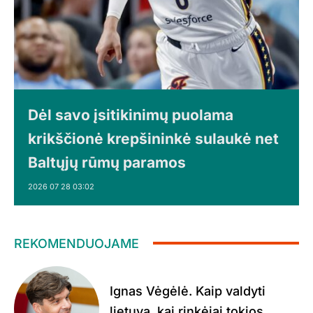
Dėl savo įsitikinimų puolama
krikščionė krepšininkė sulaukė net
Baltųjų rūmų paramos
2026 07 28 03:02
REKOMENDUOJAME
Ignas Vėgėlė. Kaip valdyti
lietuvą, kai rinkėjai tokios