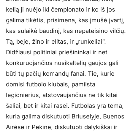
kelią ji nuėjo iki čempionato ir ko iš jos
galima tikėtis, prisimena, kas įmušė įvartį,
kas sulaikė baudinį, kas nepateisino vilčių.
Tą, beje, žino ir elitas, ir „runkeliai“.
Didžiausi politiniai priešininkai ir net
konkuruojančios nusikaltėlių gaujos gali
būti tų pačių komandų fanai. Tie, kurie
domisi futbolo klubais, pamilsta
legionierius, atstovaujančius ne tik kitai
šaliai, bet ir kitai rasei. Futbolas yra tema,
kuria galima diskutuoti Briuselyje, Buenos
Airėse ir Pekine, diskutuoti dalykiškai ir