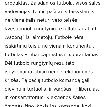
produktas. Žaisdamos futbolą, visos šalys
vadovaujasi tomis pačiomis taisyklėmis,
nė viena šalis neturi veto teisės
kvestionuoti rungtynių rezultato ar atimti
„vazoną“ iš laimėtojų. Futbole nėra
išskirtinių teisių nė vienam kontinentui,
futbolas – labai paprastas ir suprantamas.
Dėl futbolo rungtynių rezultato
išgyvenama labiau nei dėl ekonominės
krizės. Tą pačią futbolo komandą gali
dievinti ir turtuolis, ir vargšas, ir liberalas,
ir konservatorius. Kiekvienos šalies
žmonės žino, kokia jos komanda, kokį