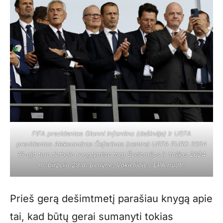
FIFA prezidentas Gianni Infantino (dešinėje) ir UEFA
prezidentas Aleksandras Čeferinas (centre) UEFA EURO 2024
16-ojo turo futbolo rungtynėse tarp Šveicarijos ir Italijos 2024
m. birželio 29 d. Berlyne, Vokietijoje / EPA nuotr.
Prieš gerą dešimtmetį parašiau knygą apie
tai, kad būtų gerai sumanyti tokias