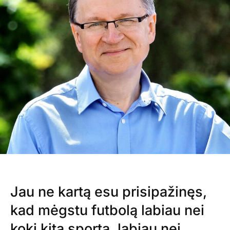
Jau ne kartą esu prisipažinęs,
kad mėgstu futbolą labiau nei
kokį kitą sportą, labiau nei