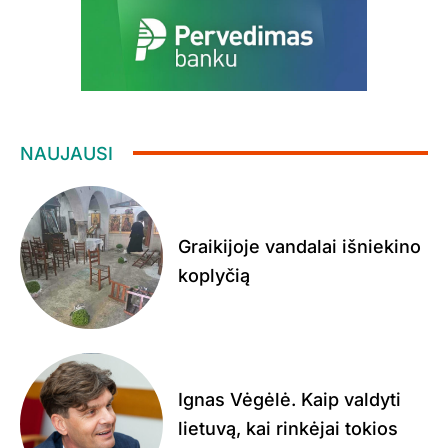
NAUJAUSI
Graikijoje vandalai išniekino
koplyčią
Ignas Vėgėlė. Kaip valdyti
lietuvą, kai rinkėjai tokios