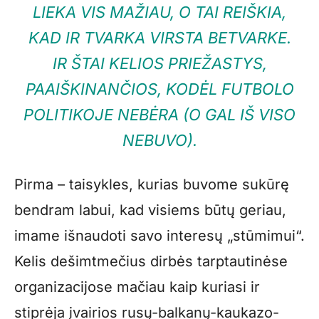
LIEKA VIS MAŽIAU, O TAI REIŠKIA,
KAD IR TVARKA VIRSTA BETVARKE.
IR ŠTAI KELIOS PRIEŽASTYS,
PAAIŠKINANČIOS, KODĖL FUTBOLO
POLITIKOJE NEBĖRA (O GAL IŠ VISO
NEBUVO).
Pirma – taisykles, kurias buvome sukūrę
bendram labui, kad visiems būtų geriau,
imame išnaudoti savo interesų „stūmimui“.
Kelis dešimtmečius dirbės tarptautinėse
organizacijose mačiau kaip kuriasi ir
stiprėja įvairios rusų-balkanų-kaukazo-