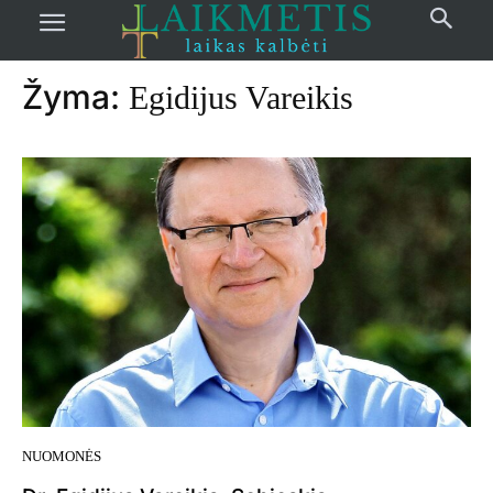
Pradžia
žymos
Egidijus Vareikis
Žyma:
Egidijus Vareikis
NUOMONĖS