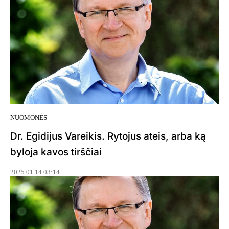
NUOMONĖS
Dr. Egidijus Vareikis. Rytojus ateis, arba ką
byloja kavos tirščiai
2025 01 14 03:14