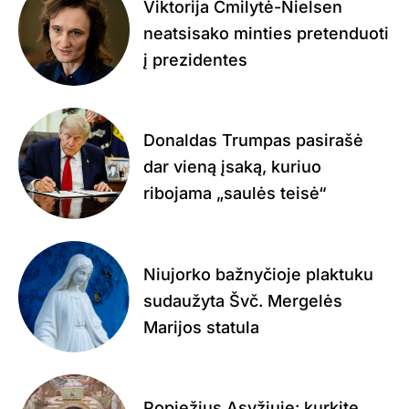
Viktorija Čmilytė-Nielsen
neatsisako minties pretenduoti
į prezidentes
Donaldas Trumpas pasirašė
dar vieną įsaką, kuriuo
ribojama „saulės teisė“
Niujorko bažnyčioje plaktuku
sudaužyta Švč. Mergelės
Marijos statula
Popiežius Asyžiuje: kurkite