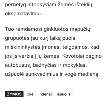
pernelyg intensyviam žemės išteklių
eksploatavimui.
Tuo remdamosi ginkluotos mapučių
grupuotės jau kurį laiką puola
miškininkystės įmones, teigdamos, kad
jos įsiveržia į jų žemes. Kovotojai degino
autobusus, bažnyčias ir mokyklas,
užpuolė sunkvežimius ir vogė medieną.
ŽYMOS
Čilė
indėnai
išpuolis