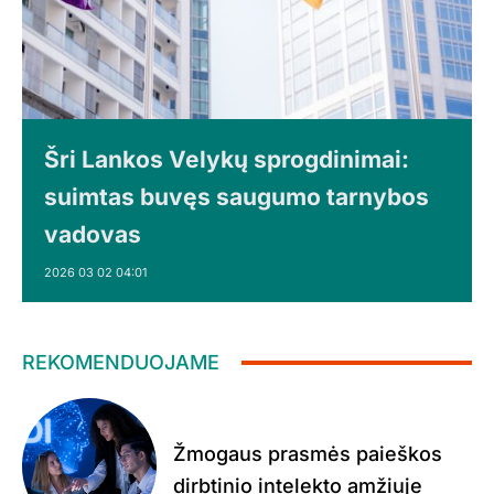
Šri Lankos Velykų sprogdinimai:
suimtas buvęs saugumo tarnybos
vadovas
2026 03 02 04:01
REKOMENDUOJAME
Žmogaus prasmės paieškos
dirbtinio intelekto amžiuje