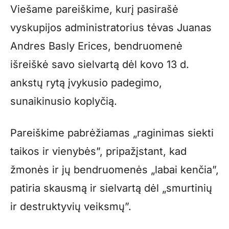
Viešame pareiškime, kurį pasirašė
vyskupijos administratorius tėvas Juanas
Andres Basly Erices, bendruomenė
išreiškė savo sielvartą dėl kovo 13 d.
ankstų rytą įvykusio padegimo,
sunaikinusio koplyčią.
Pareiškime pabrėžiamas „raginimas siekti
taikos ir vienybės”, pripažįstant, kad
žmonės ir jų bendruomenės „labai kenčia”,
patiria skausmą ir sielvartą dėl „smurtinių
ir destruktyvių veiksmų”.