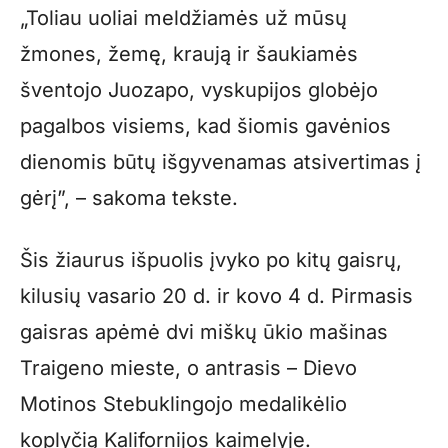
„Toliau uoliai meldžiamės už mūsų
žmones, žemę, kraują ir šaukiamės
šventojo Juozapo, vyskupijos globėjo
pagalbos visiems, kad šiomis gavėnios
dienomis būtų išgyvenamas atsivertimas į
gėrį”, – sakoma tekste.
Šis žiaurus išpuolis įvyko po kitų gaisrų,
kilusių vasario 20 d. ir kovo 4 d. Pirmasis
gaisras apėmė dvi miškų ūkio mašinas
Traigeno mieste, o antrasis – Dievo
Motinos Stebuklingojo medalikėlio
koplyčią Kalifornijos kaimelyje.