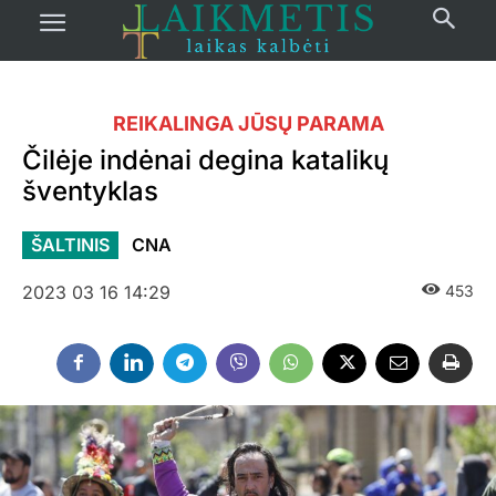
REIKALINGA JŪSŲ PARAMA
Čilėje indėnai degina katalikų
šventyklas
ŠALTINIS
CNA
2023 03 16 14:29
453