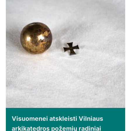
Visuomenei atskleisti Vilniaus
arkikatedros požemių radiniai