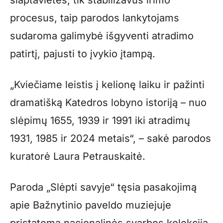
procesus, taip parodos lankytojams
sudaroma galimybė išgyventi atradimo
patirtį, pajusti to įvykio įtampą.
„Kviečiame leistis į kelionę laiku ir pažinti
dramatišką Katedros lobyno istoriją – nuo
slėpimų 1655, 1939 ir 1991 iki atradimų
1931, 1985 ir 2024 metais“, – sakė parodos
kuratorė Laura Petrauskaitė.
Paroda „Slėpti savyje“ tęsia pasakojimą
apie Bažnytinio paveldo muziejuje
pristatomą nacionalinės svarbos kolekciją,