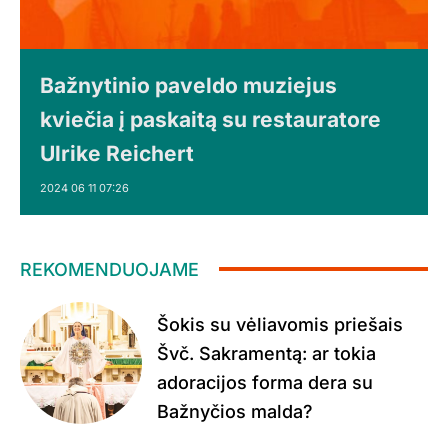
Bažnytinio paveldo muziejus
kviečia į paskaitą su restauratore
Ulrike Reichert
2024 06 11 07:26
REKOMENDUOJAME
Šokis su vėliavomis priešais
Švč. Sakramentą: ar tokia
adoracijos forma dera su
Bažnyčios malda?