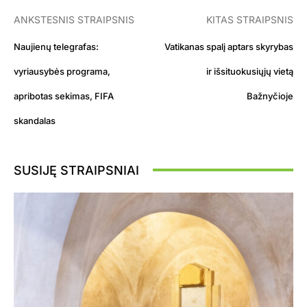
ANKSTESNIS STRAIPSNIS
KITAS STRAIPSNIS
Naujienų telegrafas:
Vatikanas spalį aptars skyrybas
vyriausybės programa,
ir išsituokusiųjų vietą
apribotas sekimas, FIFA
Bažnyčioje
skandalas
SUSIJĘ STRAIPSNIAI