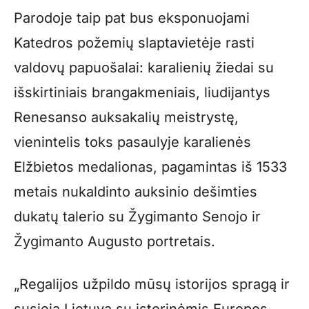
Parodoje taip pat bus eksponuojami
Katedros požemių slaptavietėje rasti
valdovų papuošalai: karalienių žiedai su
išskirtiniais brangakmeniais, liudijantys
Renesanso auksakalių meistrystę,
vienintelis toks pasaulyje karalienės
Elžbietos medalionas, pagamintas iš 1533
metais nukaldinto auksinio dešimties
dukatų talerio su Žygimanto Senojo ir
Žygimanto Augusto portretais.
„Regalijos užpildo mūsų istorijos spragą ir
susieja Lietuvą su istorinėmis Europos