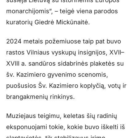
monarchijomis“, – teigė viena parodos
kuratorių Giedrė Mickūnaitė.
2024 metais požemiuose taip pat buvo
rastos Vilniaus vyskupų insignijos, XVII–
XVIII a. sandūros sidabrinės plaketės su
šv. Kazimiero gyvenimo scenomis,
puošusios Šv. Kazimiero koplyčią, votų ir
brangakmenių rinkinys.
Muziejaus teigimu, keletas šių radinių
eksponuojami tokie, kokie buvo iškelti iš
slaptavietės, tik stabilizavus irimo