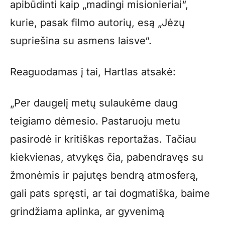
apibūdinti kaip „madingi misionieriai“,
kurie, pasak filmo autorių, esą „Jėzų
supriešina su asmens laisve“.
Reaguodamas į tai, Hartlas atsakė:
„Per daugelį metų sulaukėme daug
teigiamo dėmesio. Pastaruoju metu
pasirodė ir kritiškas reportažas. Tačiau
kiekvienas, atvykęs čia, pabendravęs su
žmonėmis ir pajutęs bendrą atmosferą,
gali pats spręsti, ar tai dogmatiška, baime
grindžiama aplinka, ar gyvenimą