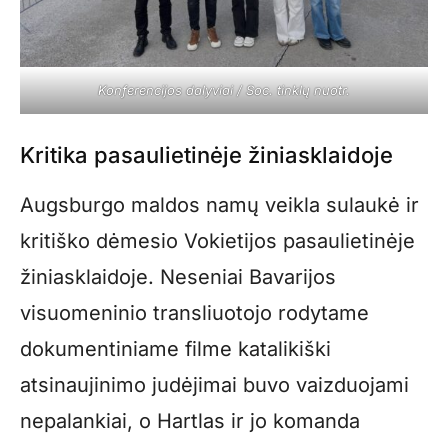
Konferencijos dalyviai / Soc. tinklų nuotr.
Kritika pasaulietinėje žiniasklaidoje
Augsburgo maldos namų veikla sulaukė ir
kritiško dėmesio Vokietijos pasaulietinėje
žiniasklaidoje. Neseniai Bavarijos
visuomeninio transliuotojo rodytame
dokumentiniame filme katalikiški
atsinaujinimo judėjimai buvo vaizduojami
nepalankiai, o Hartlas ir jo komanda