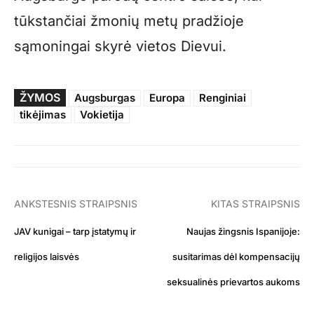
tūkstančiai žmonių metų pradžioje
sąmoningai skyrė vietos Dievui.
ŽYMOS
Augsburgas
Europa
Renginiai
tikėjimas
Vokietija
ANKSTESNIS STRAIPSNIS
KITAS STRAIPSNIS
JAV kunigai – tarp įstatymų ir
Naujas žingsnis Ispanijoje:
religijos laisvės
susitarimas dėl kompensacijų
seksualinės prievartos aukoms