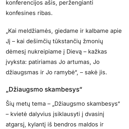
konferencijos ašis, peržengianti
konfesines ribas.
„Kai meldžiamės, giedame ir kalbame apie
Jį – kai dešimčių tūkstančių žmonių
dėmesį nukreipiame į Dievą – kažkas
įvyksta: patiriamas Jo artumas, Jo
džiaugsmas ir Jo ramybė“, – sakė jis.
„Džiaugsmo skambesys“
Šių metų tema – „Džiaugsmo skambesys“
– kvietė dalyvius įsiklausyti į dvasinį
atgarsį, kylantį iš bendros maldos ir