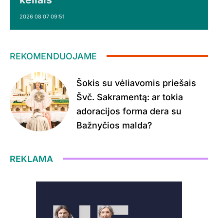
2026 08 07 09:51
REKOMENDUOJAME
Šokis su vėliavomis priešais
Švč. Sakramentą: ar tokia
adoracijos forma dera su
Bažnyčios malda?
REKLAMA