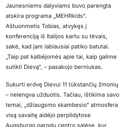
Jaunesniems dalyviams buvo parengta
atskira programa „MEHRkids“.
Aštuonmetis Tobias, atvykęs į
konferenciją iš Italijos kartu su tėvais,
sakė, kad jam labiausiai patiko batutai.
„Taip pat kalbėjomės apie tai, kaip galime
sutikti Dievą“, – pasakojo berniukas.
Sukurti erdvę Dievui 11 tūkstančių žmonių
– nelengva užduotis. Tačiau, ištikima savo
temai, „džiaugsmo skambesio“ atmosfera
visą savaitę aidėjo perpildytose
Augsburgo parodų centro salėse, kur