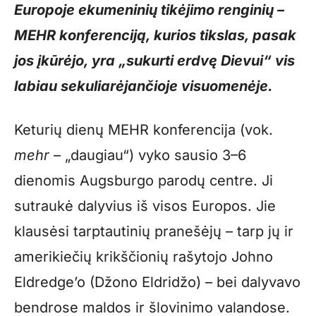
Europoje ekumeninių tikėjimo renginių –
MEHR konferenciją, kurios tikslas, pasak
jos įkūrėjo, yra „sukurti erdvę Dievui“ vis
labiau sekuliarėjančioje visuomenėje.
Keturių dienų MEHR konferencija (vok.
mehr
– „daugiau“) vyko sausio 3–6
dienomis Augsburgo parodų centre. Ji
sutraukė dalyvius iš visos Europos. Jie
klausėsi tarptautinių pranešėjų – tarp jų ir
amerikiečių krikščionių rašytojo Johno
Eldredge’o (Džono Eldridžo) – bei dalyvavo
bendrose maldos ir šlovinimo valandose.