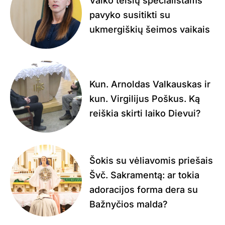
Vaiko teisių specialistams
pavyko susitikti su
ukmergiškių šeimos vaikais
Kun. Arnoldas Valkauskas ir
kun. Virgilijus Poškus. Ką
reiškia skirti laiko Dievui?
Šokis su vėliavomis priešais
Švč. Sakramentą: ar tokia
adoracijos forma dera su
Bažnyčios malda?