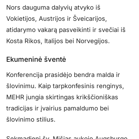
Nors dauguma dalyvių atvyko iš
Vokietijos, Austrijos ir Šveicarijos,
atidarymo vakarą pasveikinti ir svečiai iš
Kosta Rikos, Italijos bei Norvegijos.
Ekumeninė šventė
Konferencija prasidėjo bendra malda ir
šlovinimu. Kaip tarpkonfesinis renginys,
MEHR jungia skirtingas krikščioniškas
tradicijas ir įvairius pamaldumo bei
šlovinimo stilius.
Sekmadienį šv. Mišias aukojo Augsburgo