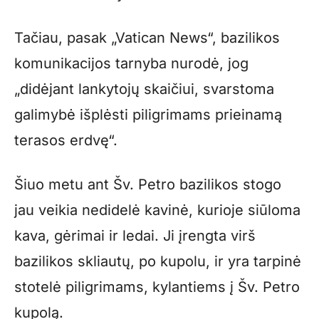
Tačiau, pasak „Vatican News“, bazilikos
komunikacijos tarnyba nurodė, jog
„didėjant lankytojų skaičiui, svarstoma
galimybė išplėsti piligrimams prieinamą
terasos erdvę“.
Šiuo metu ant Šv. Petro bazilikos stogo
jau veikia nedidelė kavinė, kurioje siūloma
kava, gėrimai ir ledai. Ji įrengta virš
bazilikos skliautų, po kupolu, ir yra tarpinė
stotelė piligrimams, kylantiems į Šv. Petro
kupolą.