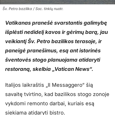
Šv. Petro bazilika / Soc. tinklų nuotr.
Vatikanas pranešė svarstantis galimybę
išplėsti nedidelį kavos ir gėrimų barą, jau
veikiantį Šv. Petro bazilikos terasoje, ir
paneigė pranešimus, esą ant istorinės
šventovės stogo planuojama atidaryti
restoraną, skelbia „Vatican News“.
Italijos laikraštis „Il Messaggero“ šią
savaitę tvirtino, kad bazilikos stogo zonoje
vykdomi remonto darbai, kuriais esą
siekiama atidaryti bistro.