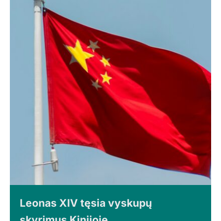
Leonas XIV tęsia vyskupų
skyrimus Kinijoje