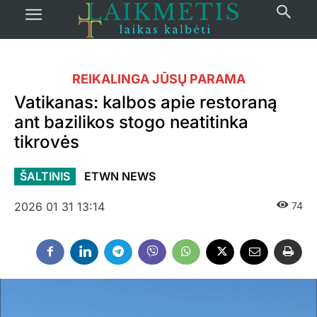
REIKALINGA JŪSŲ PARAMA
Vatikanas: kalbos apie restoraną
ant bazilikos stogo neatitinka
tikrovės
ŠALTINIS
ETWN NEWS
2026 01 31 13:14
74