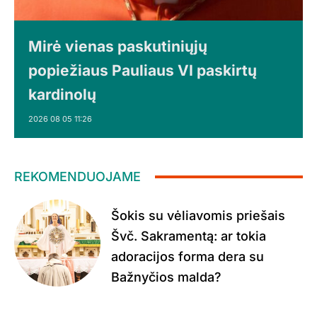
Mirė vienas paskutiniųjų
popiežiaus Pauliaus VI paskirtų
kardinolų
2026 08 05 11:26
REKOMENDUOJAME
Šokis su vėliavomis priešais
Švč. Sakramentą: ar tokia
adoracijos forma dera su
Bažnyčios malda?