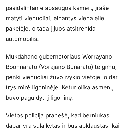
pasidalintame apsaugos kamerų įraše
matyti vienuoliai, einantys viena eile
pakelėje, o tada į juos atsitrenkia
automobilis.
Mukdahano gubernatoriaus Worrayano
Boonnarato (Vorajano Bunarato) teigimu,
penki vienuoliai žuvo įvykio vietoje, o dar
trys mirė ligoninėje. Keturiolika asmenų
buvo paguldyti į ligoninę.
Vietos policija pranešė, kad berniukas
dabar yra sulaikytas ir bus apklaustas, kai