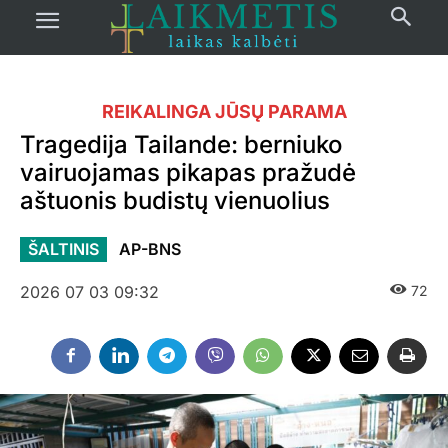
REIKALINGA JŪSŲ PARAMA
Tragedija Tailande: berniuko
vairuojamas pikapas pražudė
aštuonis budistų vienuolius
ŠALTINIS
AP-BNS
2026 07 03 09:32
72