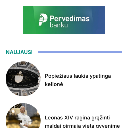
NAUJAUSI
Popiežiaus laukia ypatinga
kelionė
Leonas XIV ragina grąžinti
maldai pirmąją vietą gyvenime