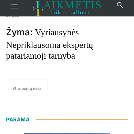
Pradžia
žymos
Vyriausybės Nepriklausoma ekspertų patariamoji
tarnyba
Žyma:
Vyriausybės
Nepriklausoma ekspertų
patariamoji tarnyba
Straipsnių nėra
PARAMA