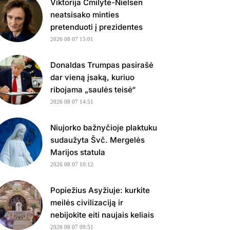
Viktorija Čmilytė-Nielsen
neatsisako minties
pretenduoti į prezidentes
2026 08 07 15:01
Donaldas Trumpas pasirašė
dar vieną įsaką, kuriuo
ribojama „saulės teisė“
2026 08 07 14:51
Niujorko bažnyčioje plaktuku
sudaužyta Švč. Mergelės
Marijos statula
2026 08 07 10:12
Popiežius Asyžiuje: kurkite
meilės civilizaciją ir
nebijokite eiti naujais keliais
2026 08 07 09:51