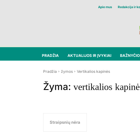
Apie mus
Redakcija ir k
PRADŽIA
AKTUALIJOS IR ĮVYKIAI
BAŽNYČIOS
Pradžia
žymos
Vertikalios kapinės
Žyma:
vertikalios kapinė
Straipsnių nėra