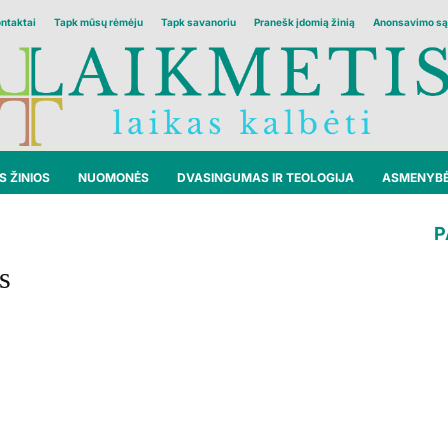
ontaktai
Tapk mūsų rėmėju
Tapk savanoriu
Pranešk įdomią žinią
Anonsavimo są
 ŽINIOS
NUOMONĖS
DVASINGUMAS IR TEOLOGIJA
ASMENYB
P
s