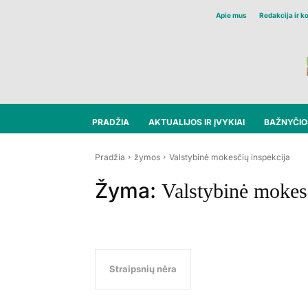
Apie mus
Redakcija ir k
PRADŽIA
AKTUALIJOS IR ĮVYKIAI
BAŽNYČIOS
Pradžia
žymos
Valstybinė mokesčių inspekcija
Žyma:
Valstybinė mokes
Straipsnių nėra