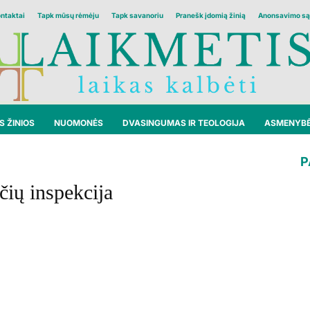
ontaktai
Tapk mūsų rėmėju
Tapk savanoriu
Pranešk įdomią žinią
Anonsavimo są
 ŽINIOS
NUOMONĖS
DVASINGUMAS IR TEOLOGIJA
ASMENYB
P
čių inspekcija