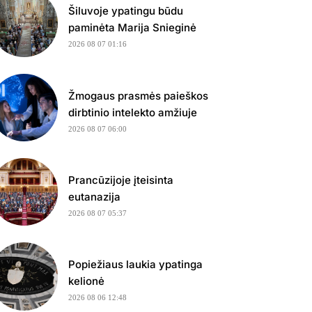
Šiluvoje ypatingu būdu
paminėta Marija Snieginė
2026 08 07 01:16
Žmogaus prasmės paieškos
dirbtinio intelekto amžiuje
2026 08 07 06:00
Prancūzijoje įteisinta
eutanazija
2026 08 07 05:37
Popiežiaus laukia ypatinga
kelionė
2026 08 06 12:48