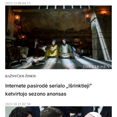
2023 12 09 04:15
BAŽNYČIOS ŽINIOS
Internete pasirodė serialo „Išrinktieji”
ketvirtojo sezono anonsas
2023 10 21 02:50