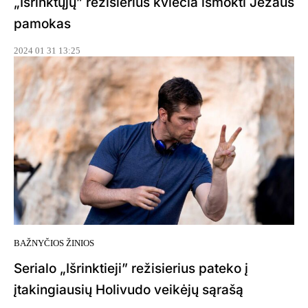
„Išrinktųjų” režisierius kviečia išmokti Jėzaus
pamokas
2024 01 31 13:25
BAŽNYČIOS ŽINIOS
Serialo „Išrinktieji” režisierius pateko į
įtakingiausių Holivudo veikėjų sąrašą