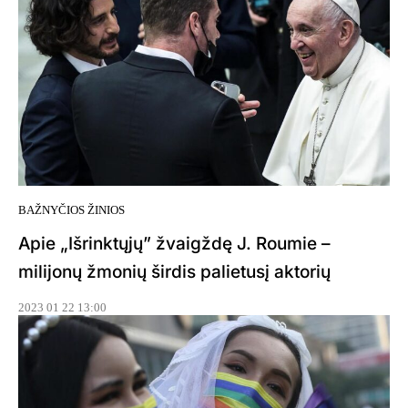
BAŽNYČIOS ŽINIOS
Apie „Išrinktųjų” žvaigždę J. Roumie –
milijonų žmonių širdis palietusį aktorių
2023 01 22 13:00