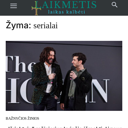
Pradžia
žymos
Serialai
Žyma:
serialai
BAŽNYČIOS ŽINIOS