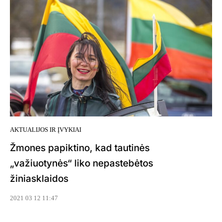
AKTUALIJOS IR ĮVYKIAI
Žmones papiktino, kad tautinės
„važiuotynės“ liko nepastebėtos
žiniasklaidos
2021 03 12 11:47