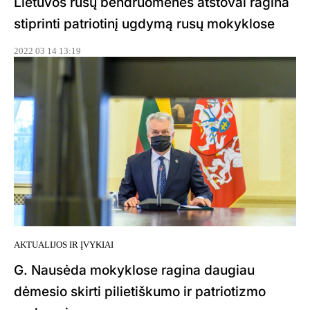
Lietuvos rusų bendruomenės atstovai ragina
stiprinti patriotinį ugdymą rusų mokyklose
2022 03 14 13:19
AKTUALIJOS IR ĮVYKIAI
G. Nausėda mokyklose ragina daugiau
dėmesio skirti pilietiškumo ir patriotizmo