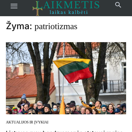
Pradžia
žymos
Patriotizmas
Žyma:
patriotizmas
AKTUALIJOS IR ĮVYKIAI