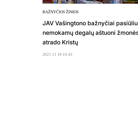
BAŽNYČIOS ŽINIOS
JAV Vašingtono bažnyčiai pasiūliu
nemokamų degalų aštuoni žmonė
atrado Kristų
2021 11 18 10:43