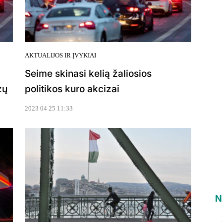
AKTUALIJOS IR ĮVYKIAI
Seime skinasi kelią žaliosios
zų
politikos kuro akcizai
2023 04 25 11:33
N