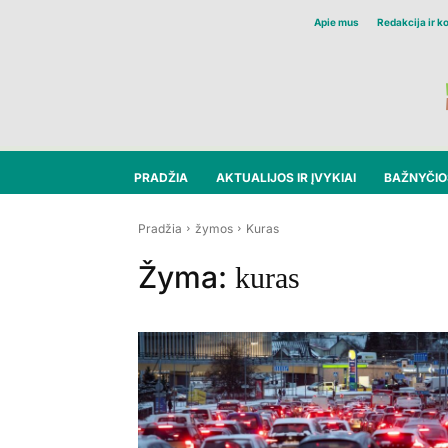
Apie mus
Redakcija ir k
PRADŽIA
AKTUALIJOS IR ĮVYKIAI
BAŽNYČIOS
Pradžia
žymos
Kuras
Žyma:
kuras