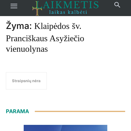
Pradžia
žymos
Klaipėdos šv. Pranciškaus Asyžiečio vienuolynas
Žyma:
Klaipėdos šv.
Pranciškaus Asyžiečio
vienuolynas
Straipsnių nėra
PARAMA