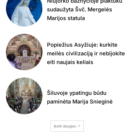
Niujorko bažnyčioje plaktuku
sudaužyta Švč. Mergelės
Marijos statula
Popiežius Asyžiuje: kurkite
meilės civilizaciją ir nebijokite
eiti naujais keliais
Šiluvoje ypatingu būdu
paminėta Marija Snieginė
Įkelti daugiau