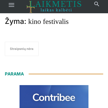
Pradžia
žymos
Kino festivalis
Žyma:
kino festivalis
Straipsnių nėra
PARAMA