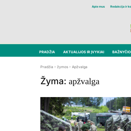
Apie mus
Redakcija ir k
PRADŽIA
AKTUALIJOS IR ĮVYKIAI
BAŽNYČIOS
Pradžia
žymos
Apžvalga
Žyma:
apžvalga