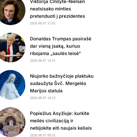
Viktorija Čmilytė-Nielsen
neatsisako minties
pretenduoti į prezidentes
2026 08 07 15:01
Donaldas Trumpas pasirašė
dar vieną įsaką, kuriuo
ribojama „saulės teisė“
2026 08 07 14:51
Niujorko bažnyčioje plaktuku
sudaužyta Švč. Mergelės
Marijos statula
2026 08 07 10:12
Popiežius Asyžiuje: kurkite
meilės civilizaciją ir
nebijokite eiti naujais keliais
2026 08 07 09:51