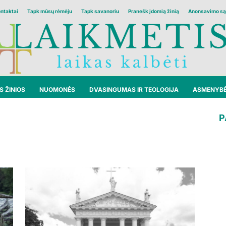
ontaktai
Tapk mūsų rėmėju
Tapk savanoriu
Pranešk įdomią žinią
Anonsavimo są
 ŽINIOS
NUOMONĖS
DVASINGUMAS IR TEOLOGIJA
ASMENYB
P