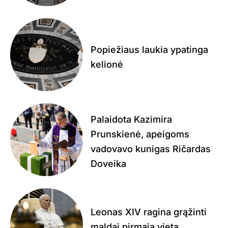
Popiežiaus laukia ypatinga
kelionė
Palaidota Kazimira
Prunskienė, apeigoms
vadovavo kunigas Ričardas
Doveika
Leonas XIV ragina grąžinti
maldai pirmąją vietą