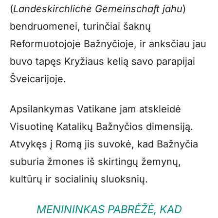
(
Landeskirchliche Gemeinschaft jahu
)
bendruomenei, turinčiai šaknų
Reformuotojoje Bažnyčioje, ir anksčiau jau
buvo tapęs Kryžiaus kelią savo parapijai
Šveicarijoje.
Apsilankymas Vatikane jam atskleidė
Visuotinę Katalikų Bažnyčios dimensiją.
Atvykęs į Romą jis suvokė, kad Bažnyčia
suburia žmones iš skirtingų žemynų,
kultūrų ir socialinių sluoksnių.
MENININKAS PABRĖŽĖ, KAD