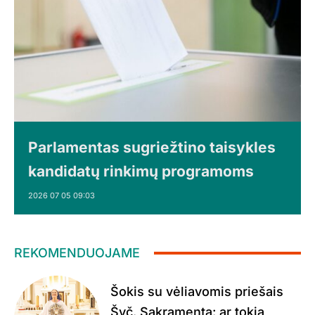
Parlamentas sugriežtino taisykles
kandidatų rinkimų programoms
2026 07 05 09:03
REKOMENDUOJAME
Šokis su vėliavomis priešais
Švč. Sakramentą: ar tokia