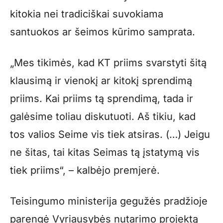
kitokia nei tradiciškai suvokiama
santuokos ar šeimos kūrimo samprata.
„Mes tikimės, kad KT priims svarstyti šitą
klausimą ir vienokį ar kitokį sprendimą
priims. Kai priims tą sprendimą, tada ir
galėsime toliau diskutuoti. Aš tikiu, kad
tos valios Seime vis tiek atsiras. (…) Jeigu
ne šitas, tai kitas Seimas tą įstatymą vis
tiek priims“, – kalbėjo premjerė.
Teisingumo ministerija gegužės pradžioje
parengė Vyriausybės nutarimo projektą