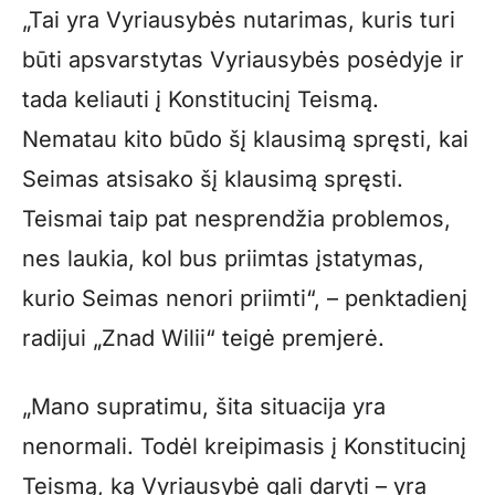
„Tai yra Vyriausybės nutarimas, kuris turi
būti apsvarstytas Vyriausybės posėdyje ir
tada keliauti į Konstitucinį Teismą.
Nematau kito būdo šį klausimą spręsti, kai
Seimas atsisako šį klausimą spręsti.
Teismai taip pat nesprendžia problemos,
nes laukia, kol bus priimtas įstatymas,
kurio Seimas nenori priimti“, – penktadienį
radijui „Znad Wilii“ teigė premjerė.
„Mano supratimu, šita situacija yra
nenormali. Todėl kreipimasis į Konstitucinį
Teismą, ką Vyriausybė gali daryti – yra