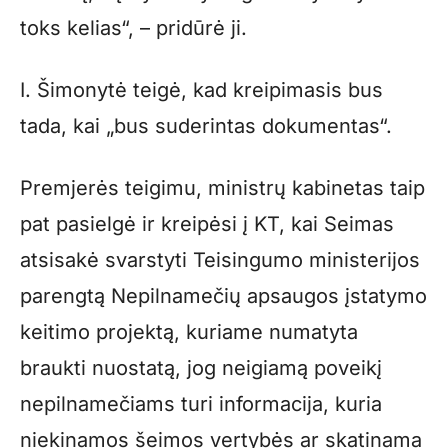
toks kelias“, – pridūrė ji.
I. Šimonytė teigė, kad kreipimasis bus
tada, kai „bus suderintas dokumentas“.
Premjerės teigimu, ministrų kabinetas taip
pat pasielgė ir kreipėsi į KT, kai Seimas
atsisakė svarstyti Teisingumo ministerijos
parengtą Nepilnamečių apsaugos įstatymo
keitimo projektą, kuriame numatyta
braukti nuostatą, jog neigiamą poveikį
nepilnamečiams turi informacija, kuria
niekinamos šeimos vertybės ar skatinama