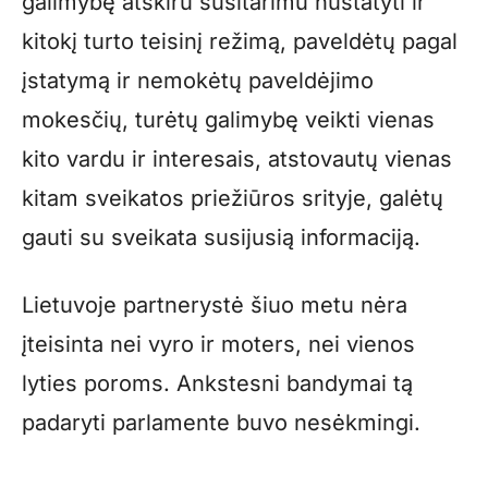
galimybę atskiru susitarimu nustatyti ir
kitokį turto teisinį režimą, paveldėtų pagal
įstatymą ir nemokėtų paveldėjimo
mokesčių, turėtų galimybę veikti vienas
kito vardu ir interesais, atstovautų vienas
kitam sveikatos priežiūros srityje, galėtų
gauti su sveikata susijusią informaciją.
Lietuvoje partnerystė šiuo metu nėra
įteisinta nei vyro ir moters, nei vienos
lyties poroms. Ankstesni bandymai tą
padaryti parlamente buvo nesėkmingi.