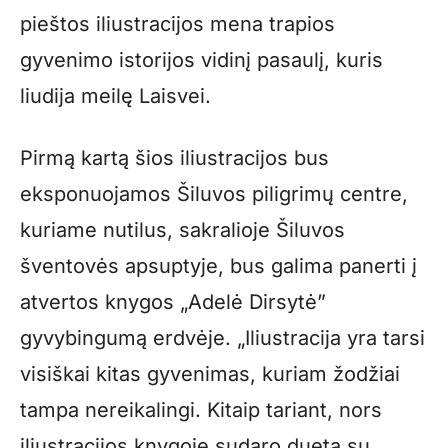
pieštos iliustracijos mena trapios
gyvenimo istorijos vidinį pasaulį, kuris
liudija meilę Laisvei.
Pirmą kartą šios iliustracijos bus
eksponuojamos Šiluvos piligrimų centre,
kuriame nutilus, sakralioje Šiluvos
šventovės apsuptyje, bus galima panerti į
atvertos knygos „Adelė Dirsytė”
gyvybingumą erdvėje. „Iliustracija yra tarsi
visiškai kitas gyvenimas, kuriam žodžiai
tampa nereikalingi. Kitaip tariant, nors
iliustracijos knygoje sudaro duetą su