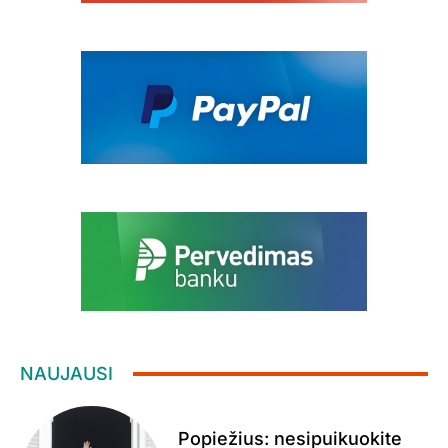
NAUJAUSI
Popiežius: nesipuikuokite