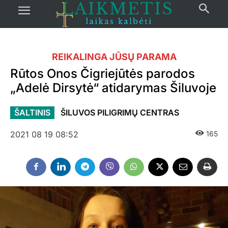
REIKALINGA JŪSŲ PARAMA
Rūtos Onos Čigriejūtės parodos
„Adelė Dirsytė“ atidarymas Šiluvoje
ŠALTINIS
ŠILUVOS PILIGRIMŲ CENTRAS
2021 08 19 08:52
165