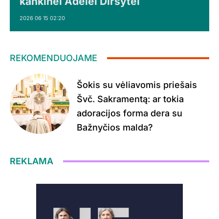
kankinei Adelei Dirsytei
2026 06 15 02:20
REKOMENDUOJAME
Šokis su vėliavomis priešais
Švč. Sakramentą: ar tokia
adoracijos forma dera su
Bažnyčios malda?
REKLAMA