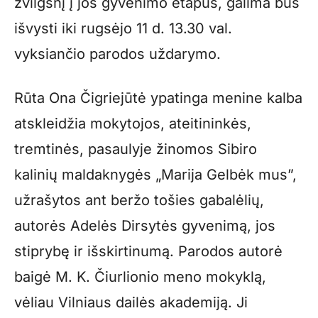
žvilgsnį į jos gyvenimo etapus, galima bus
išvysti iki rugsėjo 11 d. 13.30 val.
vyksiančio parodos uždarymo.
Rūta Ona Čigriejūtė ypatinga menine kalba
atskleidžia mokytojos, ateitininkės,
tremtinės, pasaulyje žinomos Sibiro
kalinių maldaknygės „Marija Gelbėk mus”,
užrašytos ant beržo tošies gabalėlių,
autorės Adelės Dirsytės gyvenimą, jos
stiprybę ir išskirtinumą. Parodos autorė
baigė M. K. Čiurlionio meno mokyklą,
vėliau Vilniaus dailės akademiją. Ji