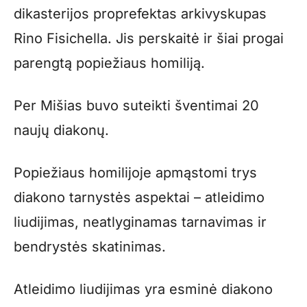
dikasterijos proprefektas arkivyskupas
Rino Fisichella. Jis perskaitė ir šiai progai
parengtą popiežiaus homiliją.
Per Mišias buvo suteikti šventimai 20
naujų diakonų.
Popiežiaus homilijoje apmąstomi trys
diakono tarnystės aspektai – atleidimo
liudijimas, neatlyginamas tarnavimas ir
bendrystės skatinimas.
Atleidimo liudijimas yra esminė diakono