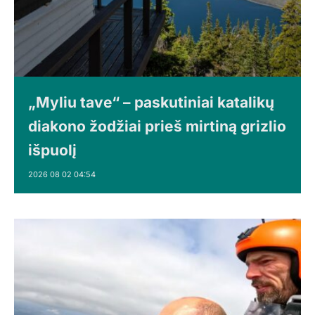
„Myliu tave“ – paskutiniai katalikų
diakono žodžiai prieš mirtiną grizlio
išpuolį
2026 08 02 04:54