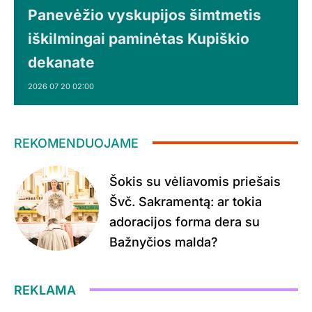
Panevėžio vyskupijos šimtmetis
iškilmingai paminėtas Kupiškio
dekanate
2026 07 20 02:00
REKOMENDUOJAME
Šokis su vėliavomis priešais
Švč. Sakramentą: ar tokia
adoracijos forma dera su
Bažnyčios malda?
REKLAMA