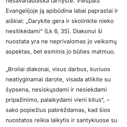
nesavanaudiška tarnystė. Viešpats
Evangelijoje ją apibūdina labai paprastai ir
aiškiai: „Darykite gera ir skolinkite nieko
nesitikėdami“ (Lk 6, 35). Diakonui ši
nuostata yra ne neprivalomas jo veiksmų
aspektas, bet esminis jo būties matmuo.
„Broliai diakonai, visus darbus, kuriuos
neatlyginamai darote, visada atlikite su
šypsena, nesiskųsdami ir nesiekdami
pripažinimo, palaikydami vieni kitus“, –
sako popiežius pabrėždamas, kad šios
nuostatos reikia laikytis ir santykiuose su