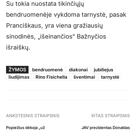
Su tokia nuostata tikinčiųjų
bendruomenėje vykdoma tarnystė, pasak
Pranciškaus, yra viena gražiausių
sinodinės, „išeinančios“ Bažnyčios
išraiškų.
ŽYMOS
bendruomenė
diakonai
jubiliejus
liudijimas
Rino Fisichella
šventimai
tarnystė
ANKSTESNIS STRAIPSNIS
KITAS STRAIPSNIS
Popiežius dėkoja „už
JAV prezidentas Donaldas