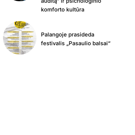
auditą“ ir psichologinio
komforto kultūra
Palangoje prasideda
festivalis „Pasaulio balsai“