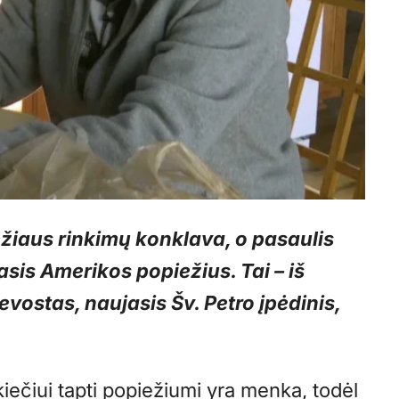
ežiaus rinkimų konklava, o pasaulis
masis Amerikos popiežius. Tai – iš
evostas, naujasis Šv. Petro įpėdinis,
kiečiui tapti popiežiumi yra menka, todėl