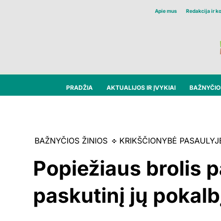
Apie mus
Redakcija ir k
PRADŽIA
AKTUALIJOS IR ĮVYKIAI
BAŽNYČIOS
BAŽNYČIOS ŽINIOS
KRIKŠČIONYBĖ PASAULYJ
Popiežiaus brolis 
paskutinį jų pokalb