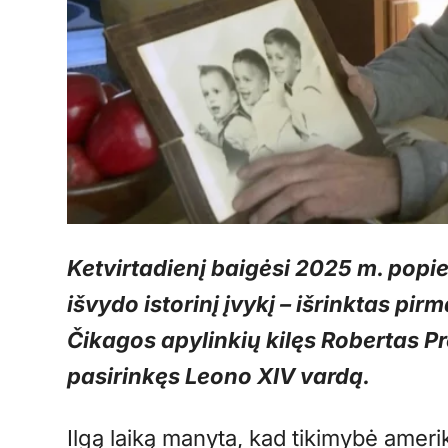
Ketvirtadienį baigėsi 2025 m. popi
išvydo istorinį įvykį – išrinktas pir
Čikagos apylinkių kilęs Robertas Pr
pasirinkęs Leono XIV vardą.
Ilgą laiką manyta, kad tikimybė ameri