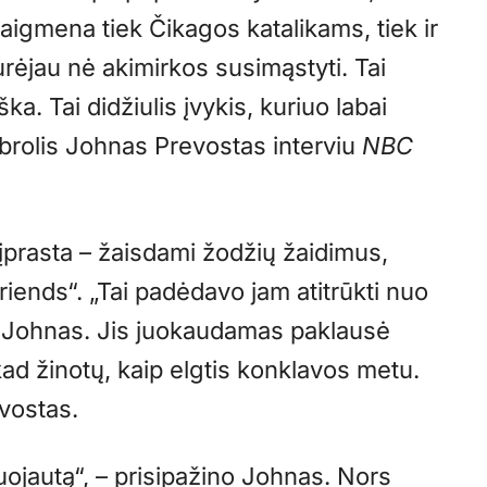
igmena tiek Čikagos katalikams, tiek ir
rėjau nė akimirkos susimąstyti. Tai
iška. Tai didžiulis įvykis, kuriuo labai
 brolis Johnas Prevostas interviu
NBC
 įprasta – žaisdami žodžių žaidimus,
riends“. „Tai padėdavo jam atitrūkti nuo
jo Johnas. Jis juokaudamas paklausė
kad žinotų, kaip elgtis konklavos metu.
evostas.
nuojautą“, – prisipažino Johnas. Nors