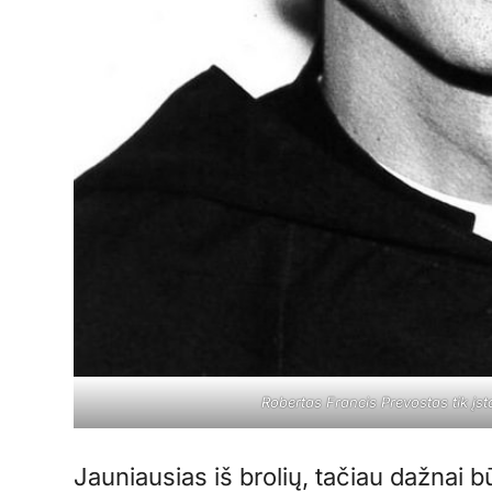
Robertas Francis Prevostas tik įst
Jauniausias iš brolių, tačiau dažnai 