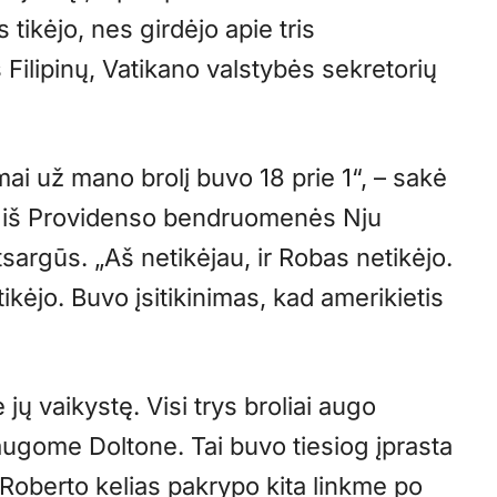
 tikėjo, nes girdėjo apie tris
 Filipinų, Vatikano valstybės sekretorių
ai už mano brolį buvo 18 prie 1“, – sakė
s iš Providenso bendruomenės Nju
tsargūs. „Aš netikėjau, ir Robas netikėjo.
kėjo. Buvo įsitikinimas, kad amerikietis
 jų vaikystę. Visi trys broliai augo
augome Doltone. Tai buvo tiesiog įprasta
 Roberto kelias pakrypo kita linkme po