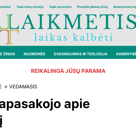
ontaktai
Tapk mūsų rėmėju
Tapk savanoriu
Pranešk įdomią žinią
Anonsavimo są
 ŽINIOS
NUOMONĖS
DVASINGUMAS IR TEOLOGIJA
ASMENYB
REIKALINGA JŪSŲ PARAMA
E
VEDAMASIS
papasakojo apie
į