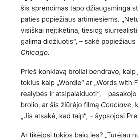
šis sprendimas tapo džiaugsminga sta
paties popiežiaus artimiesiems. „Netu
visiškai neįtikėtina, tiesiog siurrealist
galima didžiuotis“, – sakė popiežiaus
Chicago.
Prieš konklavą broliai bendravo, kaip
tokius kaip „Wordle“ ar „Words with F
realybės ir atsipalaiduoti“, – pasako
brolio, ar šis žiūrėjo filmą
Conclave
, 
„Jis atsakė, kad taip“, – šypsojosi Pr
Ar tikėjosi tokios baigties? „Turėjau 