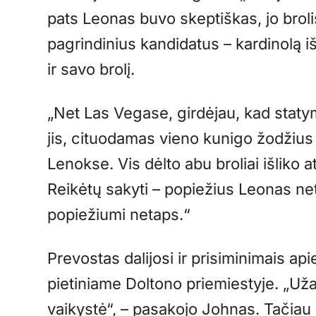
pats Leonas buvo skeptiškas, jo brolis
pagrindinius kandidatus – kardinolą iš
ir savo brolį.
„Net Las Vegase, girdėjau, kad statym
jis, cituodamas vieno kunigo žodžiu
Lenokse. Vis dėlto abu broliai išliko a
Reikėtų sakyti – popiežius Leonas neti
popiežiumi netaps.“
Prevostas dalijosi ir prisiminimais apie
pietiniame Doltono priemiestyje. „Už
vaikystė“, – pasakojo Johnas. Tačiau