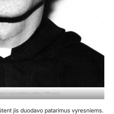
ojus į augustinijonų ordiną / EPA nuotr.
būtent jis duodavo patarimus vyresniems.