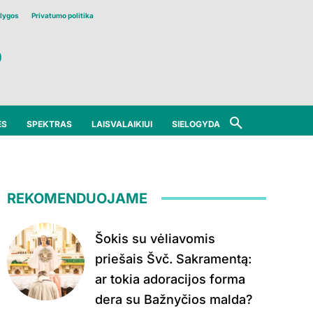
lygos
Privatumo politika
ĖS
SPEKTRAS
LAISVALAIKIUI
SIELOGYDA
REKOMENDUOJAME
Šokis su vėliavomis
priešais Švč. Sakramentą:
ar tokia adoracijos forma
dera su Bažnyčios malda?