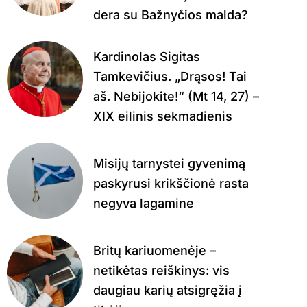
dera su Bažnyčios malda?
Kardinolas Sigitas
Tamkevičius. „Drąsos! Tai
aš. Nebijokite!“ (Mt 14, 27) –
XIX eilinis sekmadienis
Misijų tarnystei gyvenimą
paskyrusi krikščionė rasta
negyva lagamine
Britų kariuomenėje –
netikėtas reiškinys: vis
daugiau karių atsigręžia į