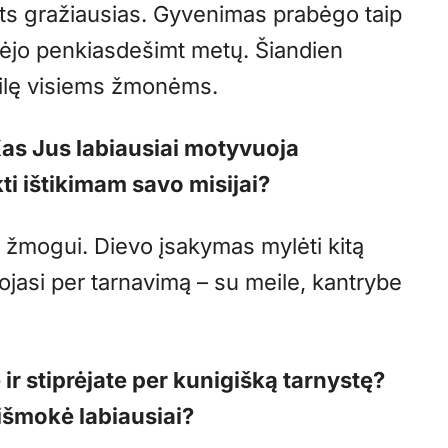
ats gražiausias. Gyvenimas prabėgo taip
praėjo penkiasdešimt metų. Šiandien
meilę visiems žmonėms.
Kas Jus labiausiai motyvuoja
kti ištikimam savo misijai?
m žmogui. Dievo įsakymas mylėti kitą
uojasi per tarnavimą – su meile, kantrybe
ir stiprėjate per kunigišką tarnystę?
 išmokė labiausiai?