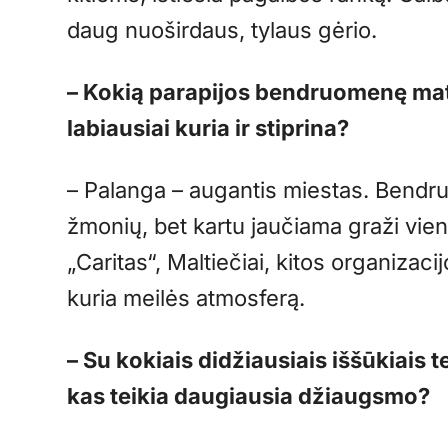
daug nuoširdaus, tylaus gėrio.
– Kokią parapijos bendruomenę mat
labiausiai kuria ir stiprina?
– Palanga – augantis miestas. Bend
žmonių, bet kartu jaučiama graži vie
„Caritas“, Maltiečiai, kitos organizac
kuria meilės atmosferą.
– Su kokiais didžiausiais iššūkiais t
kas teikia daugiausia džiaugsmo?