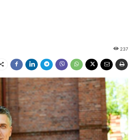
237
Dalintis