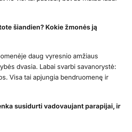
ote šiandien? Kokie žmonės ją
ruomenėje daug vyresnio amžiaus
nybės dvasia. Labai svarbi savanorystė:
ijos. Visa tai apjungia bendruomenę ir
enka susidurti vadovaujant parapijai, ir