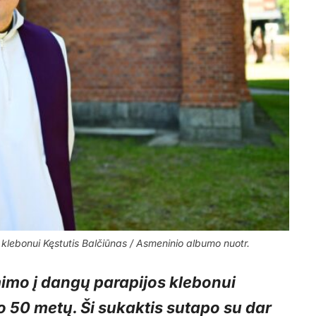
klebonui Kęstutis Balčiūnas / Asmeninio albumo nuotr.
imo į dangų parapijos klebonui
o 50 metų. Ši sukaktis sutapo su dar