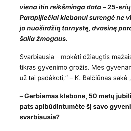
viena itin reikšminga data – 25-erių
Parapijiečiai klebonui surengė ne 
jo nuoširdžią tarnystę, dvasinę pa
šalia žmogaus.
Svarbiausia – mokėti džiaugtis mažais
tikras gyvenimo grožis. Mes gyvename 
už tai padėkoti,“ – K. Balčiūnas sakė „
– Gerbiamas klebone, 50 metų jubilie
pats apibūdintumėte šį savo gyven
svarbiausia?