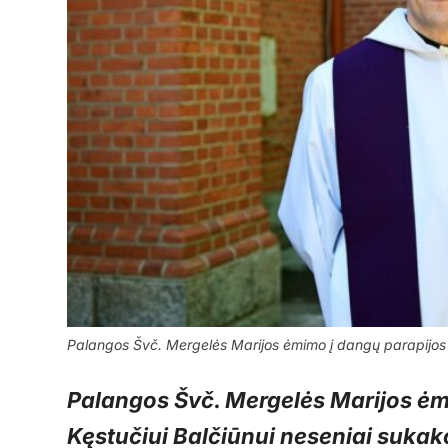
Palangos Švč. Mergelės Marijos ėmimo į dangų parapijos 
Palangos Švč. Mergelės Marijos ėm
Kęstučiui Balčiūnui neseniai sukak