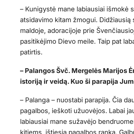
– Kunigystė mane labiausiai išmokė s
atsidavimo kitam žmogui. Didžiausią
maldoje, adoracijoje prie Švenčiausi
pasitikėjimo Dievo meile. Taip pat lab
patirtis.
– Palangos Švč. Mergelės Marijos Ė
istoriją ir veidą. Kuo ši parapija Jum
– Palanga – nuostabi parapija. Čia da
pagalbos, ieškoti užuovėjos. Labai j
labiausiai mane sužavėjo bendruome
kitiems, ištiesia pagalbos ranką. Galbū