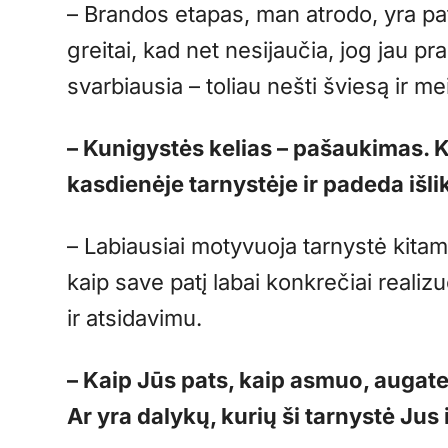
– Brandos etapas, man atrodo, yra p
greitai, kad net nesijaučia, jog jau 
svarbiausia – toliau nešti šviesą ir 
– Kunigystės kelias – pašaukimas. 
kasdienėje tarnystėje ir padeda išli
– Labiausiai motyvuoja tarnystė kita
kaip save patį labai konkrečiai realiz
ir atsidavimu.
– Kaip Jūs pats, kaip asmuo, augate 
Ar yra dalykų, kurių ši tarnystė Jus