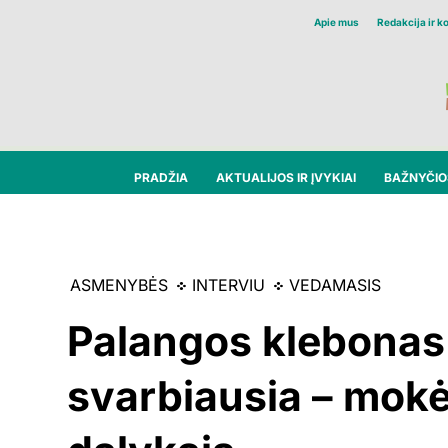
Apie mus
Redakcija ir k
PRADŽIA
AKTUALIJOS IR ĮVYKIAI
BAŽNYČIOS
ASMENYBĖS
INTERVIU
VEDAMASIS
Palangos klebonas 
svarbiausia – mokė