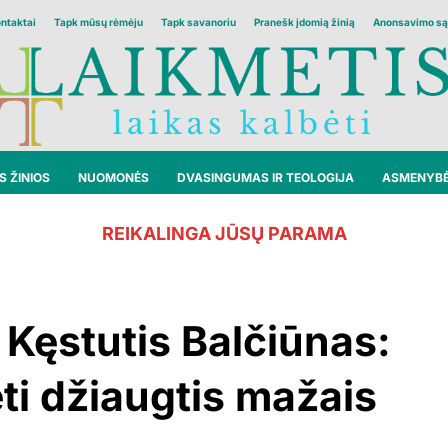
ontaktai
Tapk mūsų rėmėju
Tapk savanoriu
Pranešk įdomią žinią
Anonsavimo są
 ŽINIOS
NUOMONĖS
DVASINGUMAS IR TEOLOGIJA
ASMENYB
REIKALINGA JŪSŲ PARAMA
Kęstutis Balčiūnas:
ti džiaugtis mažais