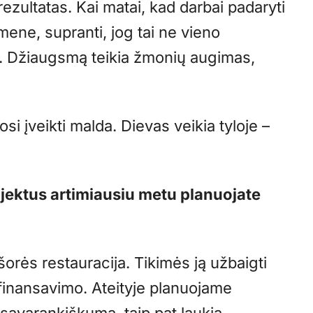
zultatas. Kai matai, kad darbai padaryti
mene, supranti, jog tai ne vieno
. Džiaugsmą teikia žmonių augimas,
si įveikti malda. Dievas veikia tyloje –
ojektus artimiausiu metu planuojate
orės restauracija. Tikimės ją užbaigti
 finansavimo. Ateityje planuojame