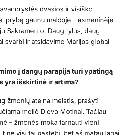
avanorystės dvasios ir visiško
 stiprybę gaunu maldoje – asmeninėje
ojo Sakramento. Daug tylos, daug
ai svarbi ir atsidavimo Marijos globai
mimo į dangų parapija turi ypatingą
s yra išskirtinė ir artima?
ug žmonių ateina melstis, prašyti
aučiama meilė Dievo Motinai. Tačiau
nė – žmonės moka tarnauti vieni
t ne visi tai pastebi, bet aš matau labai