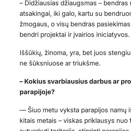
– Didžiausias džiaugsmas – bendras re
atsakingai, iki galo, kartu su bendruo
žmogaus, o visų bendras pasiekimas
bendri projektai ir įvairios iniciatyvos.
Iššūkių, žinoma, yra, bet juos stengiuo
ne šūksniuose ar triukšme.
– Kokius svarbiausius darbus ar pr
parapijoje?
— Šiuo metu vyksta parapijos namų iš
kitais metais – viskas priklausys nuo