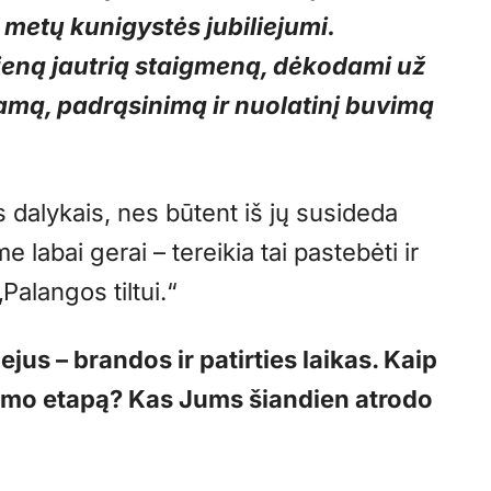
 metų kunigystės jubiliejumi.
vieną jautrią staigmeną, dėkodami už
ramą, padrąsinimą ir nuolatinį buvimą
 dalykais, nes būtent iš jų susideda
labai gerai – tereikia tai pastebėti ir
Palangos tiltui.“
jus – brandos ir patirties laikas. Kaip
imo etapą? Kas Jums šiandien atrodo